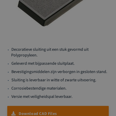
Ga
Decoratieve sluiting uit een stuk gevormd uit
naar
Polypropyleen.
het
begin
Geleverd met bijpassende sluitplaat.
van
Bevestigingsmiddelen zijn verborgen in gesloten stand.
de
afbeeldingen-
Sluiting is leverbaar in witte of zwarte uitvoering.
gallerij
Corrosiebestendige materialen.
Versie met veiligheidspal leverbaar.
Download CAD Files