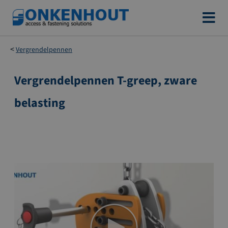
Ga
naar
de
Vergrendelpennen
inhoud
Vergrendelpennen T-greep, zware
Ga
naar
belasting
het
einde
van
de
afbeeldingen-
gallerij