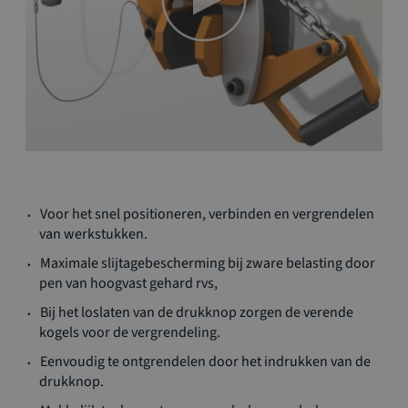
Ga
Voor het snel positioneren, verbinden en vergrendelen
naar
van werkstukken.
het
begin
Maximale slijtagebescherming bij zware belasting door
van
pen van hoogvast gehard rvs,
de
Bij het loslaten van de drukknop zorgen de verende
afbeeldingen-
kogels voor de vergrendeling.
gallerij
Eenvoudig te ontgrendelen door het indrukken van de
drukknop.