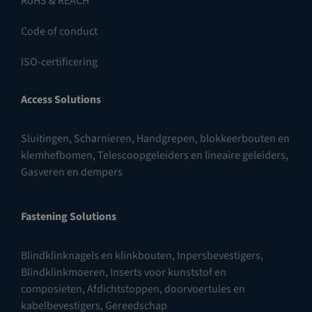
RoHS & REACH
Code of conduct
ISO-certificering
Access Solutions
Sluitingen
,
Scharnieren
,
Handgrepen, blokkeerbouten en
klemhefbomen
,
Telescoopgeleiders en lineaire geleiders
,
Gasveren en dempers
Fastening Solutions
Blindklinknagels en klinkbouten
,
Inpersbevestigers
,
Blindklinkmoeren
,
Inserts voor kunststof en
composieten
,
Afdichtstoppen, doorvoertules en
kabelbevestigers
,
Gereedschap