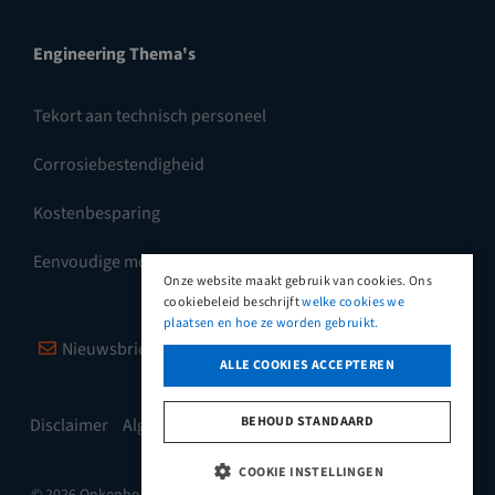
Engineering Thema's
Tekort aan technisch personeel
Corrosiebestendigheid
Kostenbesparing
Eenvoudige montage
Onze website maakt gebruik van cookies. Ons
cookiebeleid beschrijft
welke cookies we
plaatsen en hoe ze worden gebruikt.
Nieuwsbrief
Vimeo
LinkedIn
ALLE COOKIES ACCEPTEREN
BEHOUD STANDAARD
Disclaimer
Algemene leveringsvoorwaarden
COOKIE INSTELLINGEN