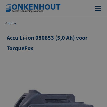
Ga
naar
de
Home
inhoud
Accu Li-ion 080853 (5,0 Ah) voor
Ga
naar
TorqueFox
het
einde
van
de
afbeeldingen-
gallerij