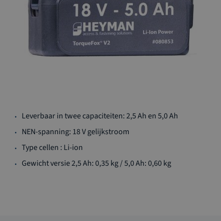
Ga
Leverbaar in twee capaciteiten: 2,5 Ah en 5,0 Ah
naar
het
NEN-spanning: 18 V gelijkstroom
begin
Type cellen : Li-ion
van
de
Gewicht versie 2,5 Ah: 0,35 kg / 5,0 Ah: 0,60 kg
afbeeldingen-
gallerij