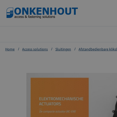
Ga
naar
de
inhoud
Home
Access solutions
Sluitingen
Afstandbedienbare kliks
Ga
naar
het
einde
van
de
afbeeldingen-