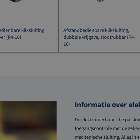
dienbare kliksluiting,
Afstandbedienbare kliksluiting,
er (R4-10)
dubbele vrijgave, stootrubber (R4-
10)
Informatie over el
De e
lektromechanische
pal
slui
toegangscontrole met de zeke
mechanische
sluiting. Alles
in 