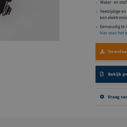
Water- en stof
Veelzijdige e
een elektroni
Eenvoudig te 
hier voor het
Download
Bekijk p
Vraag sa