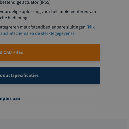
bestendige actuator (IP55)
n voordelige oplossing voor het implementeren van
sche bediening
integreren met afstandbedienbare sluitingen
(klik
 aansluitschema en de sterktegegevens)
 CAD Files
roductspecificaties
mples aan