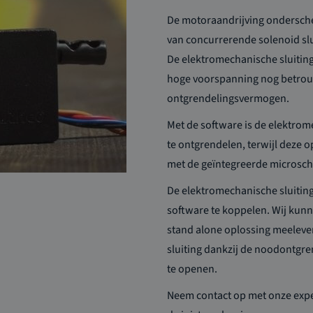
De motoraandrijving ondersch
van
concurrerende
solenoid
sl
De elektromechanische sluiting
hoge voorspanning nog betro
ontgrendelingsvermogen.
Met de software is de elektrome
te ontgrendelen,
terwijl deze 
met
de
geïntegreerde microsch
De elektromechanische sluitin
software te koppe
len. Wij kun
stand
alone
oplossing meelever
sluiting dankzij de noodontgr
te openen.
Neem contact op met onze expe