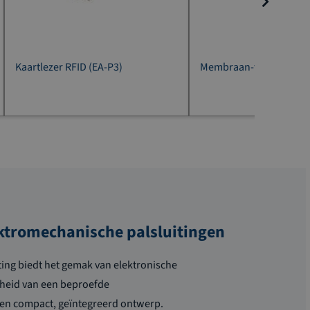
Kaartlezer RFID (EA-P3)
Membraan-toetsenbord
ektromechanische palsluitingen
ting
biedt het gemak van elektronische
rheid van een
beproefde
een compact, geïntegreerd
ontwerp
.