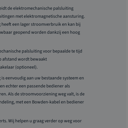
eidt de
elektromechanische palsluiting
uitingen
met elektromagnetische aansturing.
 heeft een
lager stroomverbruik en kan bij
uwbaar geopend worden dankzij een hoog
chanische palsluiting voor bepaalde te tijd
op afstand wordt bewaakt
akelaar
(optioneel)
.
g is eenvoudig aan uw bestaande systeem en
nen echter een passende bediener als
en. Als de stroomvoorziening weg valt, is de
endeling, met een
Bowden-kabel
en bediener
rts. Wij helpen u graag verder op weg voor