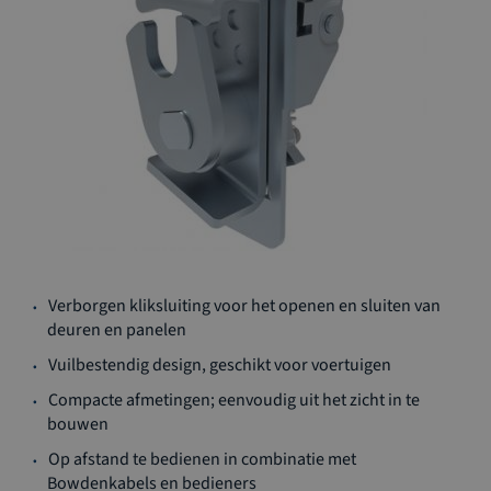
Ga
Verborgen kliksluiting voor het openen en sluiten van
naar
deuren en panelen
het
begin
Vuilbestendig design, geschikt voor voertuigen
van
Compacte afmetingen; eenvoudig uit het zicht in te
de
bouwen
afbeeldingen-
gallerij
Op afstand te bedienen in combinatie met
Bowdenkabels en bedieners