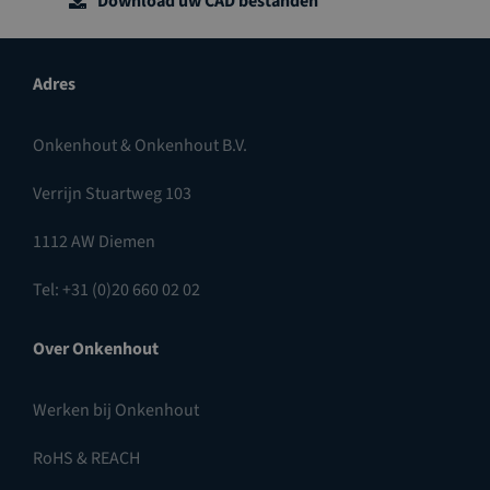
Download uw CAD bestanden
Adres
Onkenhout & Onkenhout B.V.
Verrijn Stuartweg 103
1112 AW Diemen
Tel: +31 (0)20 660 02 02
Over Onkenhout
Werken bij Onkenhout
RoHS & REACH