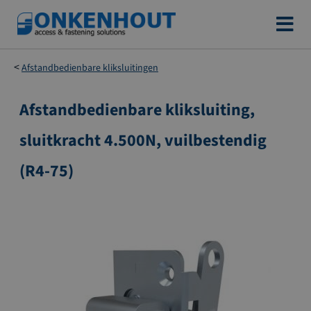
Ga
naar
de
Afstandbedienbare kliksluitingen
inhoud
Afstandbedienbare kliksluiting,
Ga
naar
sluitkracht 4.500N, vuilbestendig
het
einde
(R4-75)
van
de
afbeeldingen-
gallerij