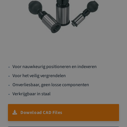
Ga
Voor nauwkeurig positioneren en indexeren
naar
het
Voor het veilig vergrendelen
begin
Onverliesbaar, geen losse componenten
van
de
Verkrijgbaar in staal
afbeeldingen-
gallerij
Download CAD Files