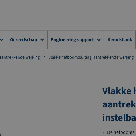
Gereedschap
Engineering support
Kennisbank
aantrekkende werking
Vlakke hefboomsluiting, aantrekkende werking, i
Vlakke 
aantrek
instelba
De hefboomslu