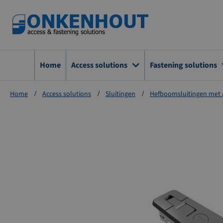
Ga
naar
de
inhoud
Home
Access solutions
Fastening solutions
Home
Access solutions
Sluitingen
Hefboomsluitingen met 
Ga
naar
het
einde
van
de
afbeeldingen-