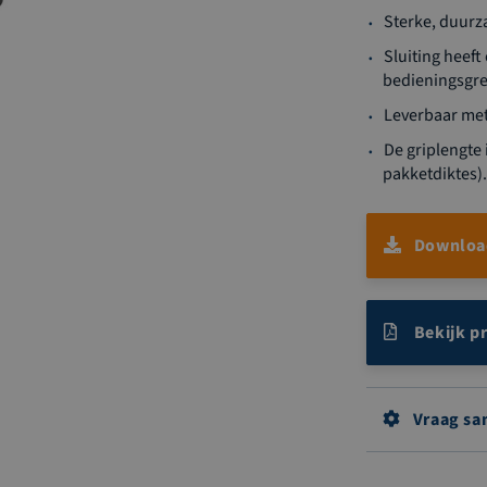
Sterke, duurza
Sluiting heef
bedieningsgre
Leverbaar met 
De griplengte 
pakketdiktes).
Download
Bekijk p
Vraag sa