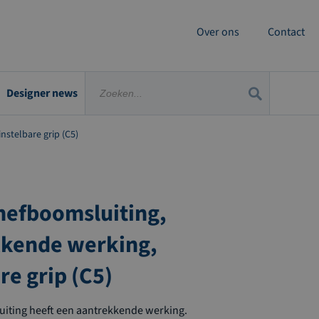
Over ons
Contact
Designer news
nstelbare grip (C5)
hefboomsluiting,
kende werking,
re grip (C5)
iting heeft een aantrekkende werking.