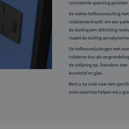
consistente spanning gesloten
De vlakke hefboomsluiting me
voldoende kracht om een pakki
de sluiting een afdichting real
maakt de sluiting aerodynamis
De hefboomsluitingen met zwel
rubberen bus als vergrendeling.
de uitlijning op.
Daardoor zeer g
kunststof en glas.
Bent u op zoek naar een spec
if
onze expertise helpen wij u
gr