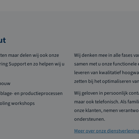
ut
cten maar delen wij ook onze
Wij denken mee in alle fases v
ring Support en zo helpen wij u
samen met u onze functionele 
leveren van kwalitatief hoogwa
zetten bij het optimaliseren v
ebouw
Wij geloven in persoonlijk conta
mblage- en productieprocessen
maar ook telefonisch. Als famil
ooling workshops
onze klanten, nemen verantwoo
ondersteunen.
Meer over onze dienstverlenin