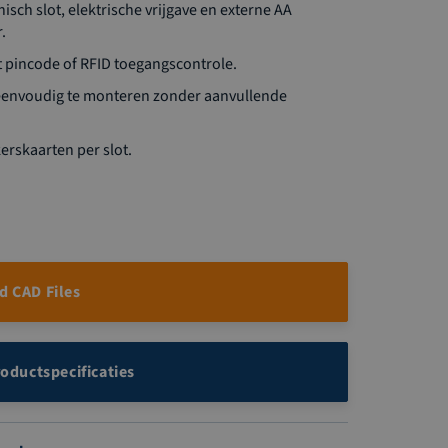
sch slot, elektrische vrijgave en externe AA
r.
 pincode of RFID toegangscontrole.
s eenvoudig te monteren zonder aanvullende
erskaarten per slot.
 CAD Files
roductspecificaties