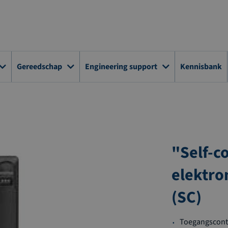
Gereedschap
Engineering support
Kennisbank
"Self-c
elektro
(SC)
Toegangscontr