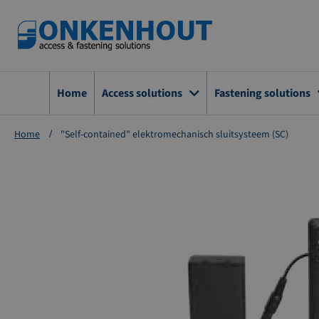
Ga
naar
de
inhoud
Home
Access solutions
Fastening solutions
Home
"Self-contained" elektromechanisch sluitsysteem (SC)
Ga
naar
het
einde
van
de
afbeeldingen-