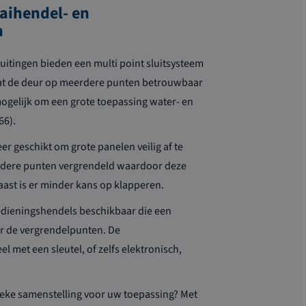
aihendel- en
n
luitingen
bieden
een
multi
point sluitsysteem
t de deur op meerdere punten betrouwbaar
ogelijk om een grote toepassing water- en
66)
.
eer geschikt om grote panelen veilig af te
rdere punten vergrendeld waardoor deze
ast is er minder kans op klapperen.
bedieningshendels beschikbaar die een
r de vergrendelpunten. De
l met een sleutel, of zelfs elektronisch,
ieke samenstelling voor uw toepassing? Met