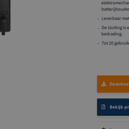
elektromechani
batterijhoude
Leverbaar met
De sluiting i
bedrading.
Tot 20 gebruik
Download
Bekijk p