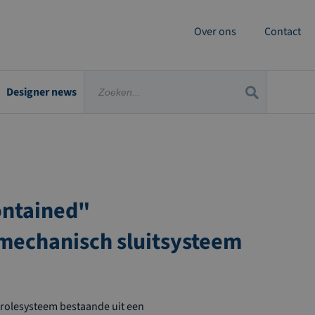
Over ons
Contact
Designer news
ontained"
mechanisch sluitsysteem
olesysteem bestaande uit een