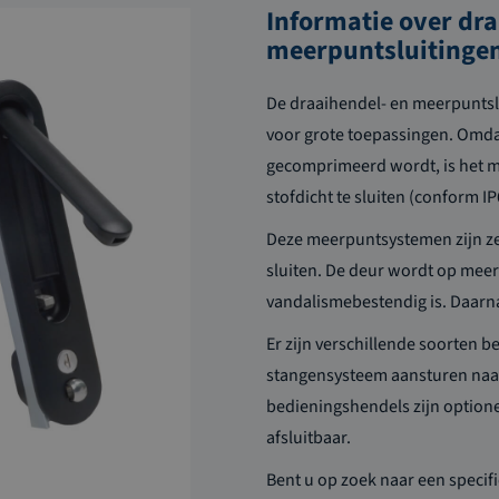
Informatie over dra
meerpuntsluitinge
De dr
aai
h
endel
- en
meerpunt
s
voor grote toepassingen.
Omda
gecomprimeerd wordt, is het m
stofdicht te sluiten
(conform IP
Deze
meerpuntsystemen
zijn z
sluiten. De deur wordt op mee
vandalismebestendig is. Daarna
Er zijn verschillende soorten 
stangensysteem aansturen naa
bedieningshendels zijn optionee
afsluitbaar.
Bent u op zoek naar een specif