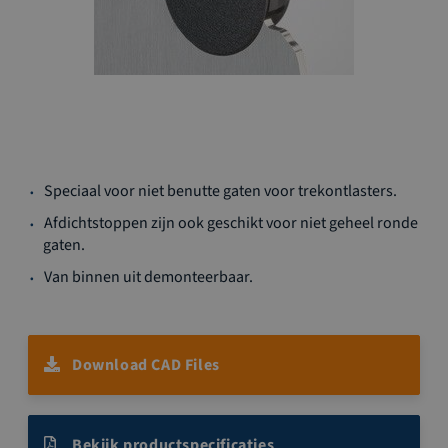
Ga
Speciaal voor niet benutte gaten voor trekontlasters.
naar
het
Afdichtstoppen zijn ook geschikt voor niet geheel ronde
begin
gaten.
van
Van binnen uit demonteerbaar.
de
afbeeldingen-
gallerij
Download CAD Files
Bekijk productspecificaties