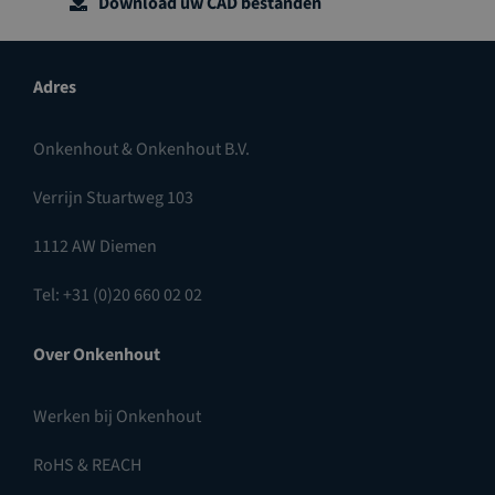
Download uw CAD bestanden
Adres
Onkenhout & Onkenhout B.V.
Verrijn Stuartweg 103
1112 AW Diemen
Tel: +31 (0)20 660 02 02
Over Onkenhout
Werken bij Onkenhout
RoHS & REACH