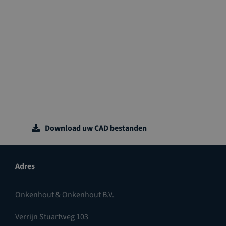
Download uw CAD bestanden
Adres
Onkenhout & Onkenhout B.V.
Verrijn Stuartweg 103