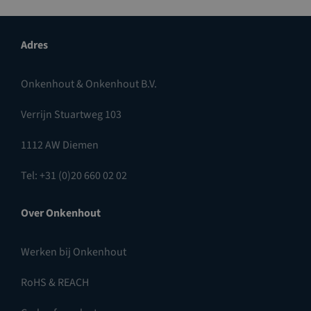
Adres
Onkenhout & Onkenhout B.V.
Verrijn Stuartweg 103
1112 AW Diemen
Tel: +31 (0)20 660 02 02
Over Onkenhout
Werken bij Onkenhout
RoHS & REACH