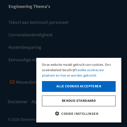
Engineering Thema's
Tekort aan technisch personeel
Corrosiebestendigheid
Kostenbesparing
Eenvoudige montage
Onze website maakt gebruik van cookies. Ons
cookiebeleid beschrijft
welke cookies we
plaatsen en hoe ze worden gebruikt.
Nieuwsbrief
Vimeo
LinkedIn
ALLE COOKIES ACCEPTEREN
BEHOUD STANDAARD
Disclaimer
Algemene leveringsvoorwaarden
COOKIE INSTELLINGEN
© 2026 Onkenhout