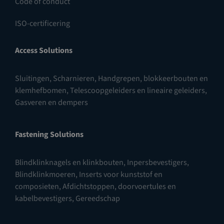
Code of conduct
ISO-certificering
Access Solutions
Sluitingen
,
Scharnieren
,
Handgrepen, blokkeerbouten en
klemhefbomen
,
Telescoopgeleiders en lineaire geleiders
,
Gasveren en dempers
Fastening Solutions
Blindklinknagels en klinkbouten
,
Inpersbevestigers
,
Blindklinkmoeren
,
Inserts voor kunststof en
composieten
,
Afdichtstoppen, doorvoertules en
kabelbevestigers
,
Gereedschap