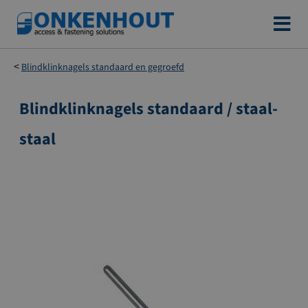
Ga
naar
de
Blindklinknagels standaard en gegroefd
inhoud
Blindklinknagels standaard / staal-
Ga
naar
staal
het
einde
van
de
afbeeldingen-
gallerij