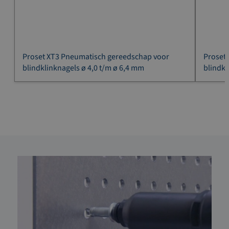
Proset XT3 Pneumatisch gereedschap voor
Proset
blindklinknagels ø 4,0 t/m ø 6,4 mm
blindkl