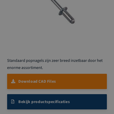
Ga
Standaard popnagels zijn zeer breed inzetbaar door het
naar
het
enorme assortiment.
begin
van
Download CAD Files
de
afbeeldingen-
gallerij
Bekijk productspecificaties