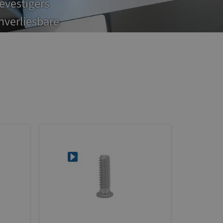
evestigers
nverliesbare