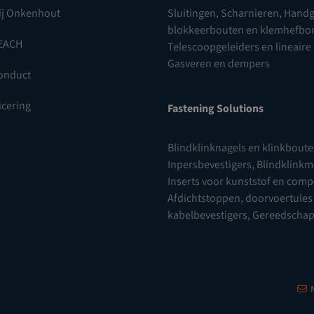
ij Onkenhout
Sluitingen
,
Scharnieren
,
Handg
blokkeerbouten en klemhefb
EACH
Telescoopgeleiders en lineaire
Gasveren en dempers
onduct
icering
Fastening Solutions
Blindklinknagels en klinkbout
Inpersbevestigers
,
Blindklink
Inserts voor kunststof en com
Afdichtstoppen, doorvoertules
kabelbevestigers
,
Gereedscha