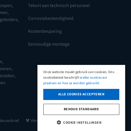
repen,
Tekort aan technisch personeel
omen
,
Corrosiebestendigheid
 geleiders
,
Kostenbesparing
Eenvoudige montage
en
,
moeren
,
Onze website maakt gebruik van cookies. Ons
posieten
,
cookiebeleid beschrijft
welke cookies we
 en
plaatsen en hoe ze worden gebruikt.
p
ALLE COOKIES ACCEPTEREN
BEHOUD STANDAARD
© 2026 Onkenhout
Nieuwsbrief
Vimeo
LinkedIn
COOKIE INSTELLINGEN