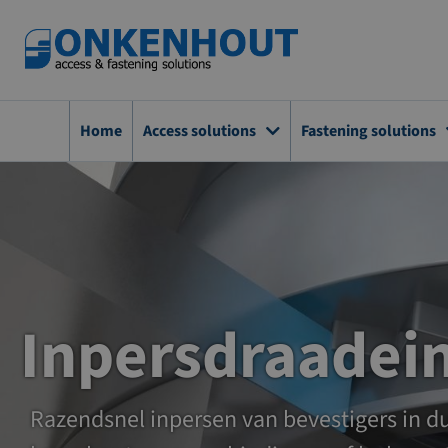
Ga
naar
de
inhoud
Home
Access solutions
Fastening solutions
Inpersdraadei
Razendsnel inpersen van bevestigers in dun