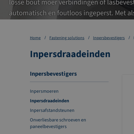
losse bout moer verbindingen of lasbeves
automatisch en foutloos ingeperst. Met als
verbinding.
Home
Fastening solutions
Inpersbevestigers
Inpersdraadeinden
Inpersbevestigers
Inpersmoeren
Inpersdraadeinden
Inpersafstandsteunen
Onverliesbare schroeven en
paneelbevestigers