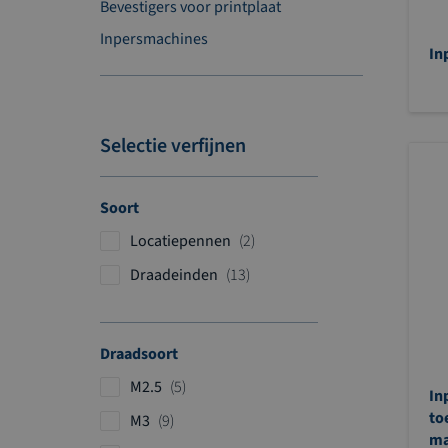
Bevestigers voor printplaat
Inpersmachines
In
Selectie verfijnen
Soort
p
Locatiepennen
2
r
p
Draadeinden
13
o
r
d
o
u
d
Draadsoort
c
u
t
p
M2.5
5
c
In
e
r
t
to
p
M3
9
n
o
ma
e
r