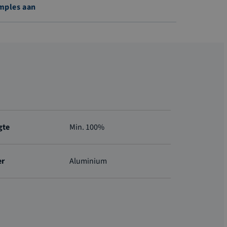
mples aan
gte
Min. 100%
er
Aluminium