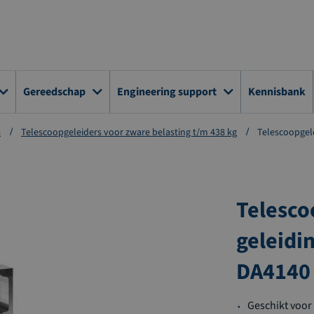
Gereedschap
Engineering support
Kennisbank
s
Telescoopgeleiders voor zware belasting t/m 438 kg
Telescoopgele
Telesco
geleidi
DA4140
Geschikt voor 