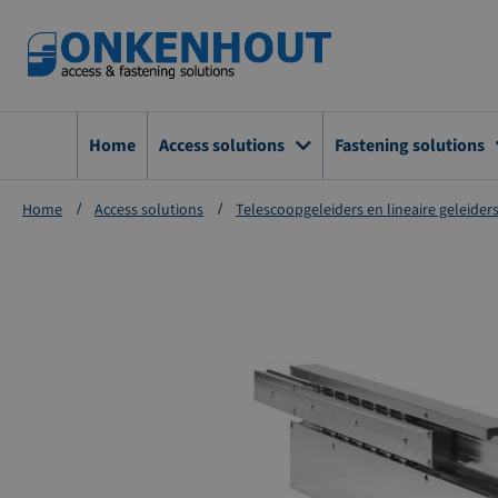
Ga
naar
de
inhoud
Home
Access solutions
Fastening solutions
Home
Access solutions
Telescoopgeleiders en lineaire geleider
Ga
naar
het
einde
van
de
afbeeldingen-