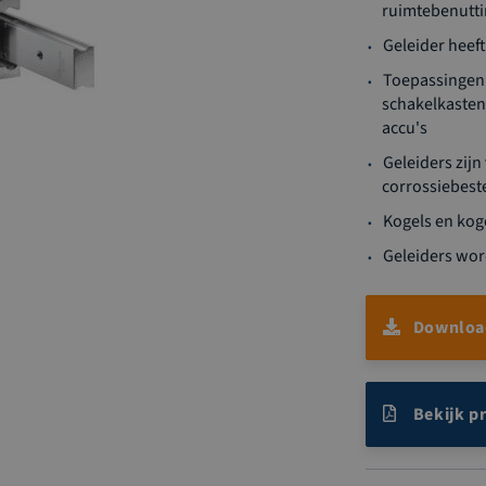
ruimtebenutti
Geleider heef
Toepassingen 
schakelkasten
accu's
Geleiders zijn
corrossiebest
Kogels en koge
Geleiders wor
Download
Bekijk p