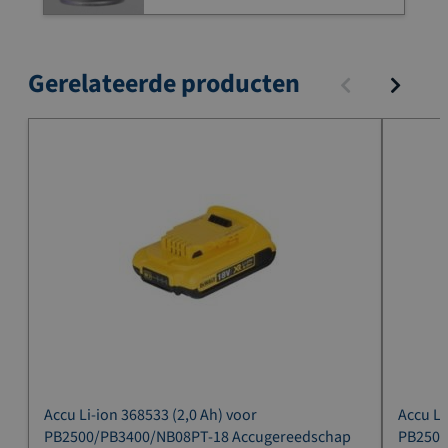
Gerelateerde producten
Accu Li-ion 368533 (2,0 Ah) voor
Accu Li
PB2500/PB3400/NB08PT-18 Accugereedschap
PB2500