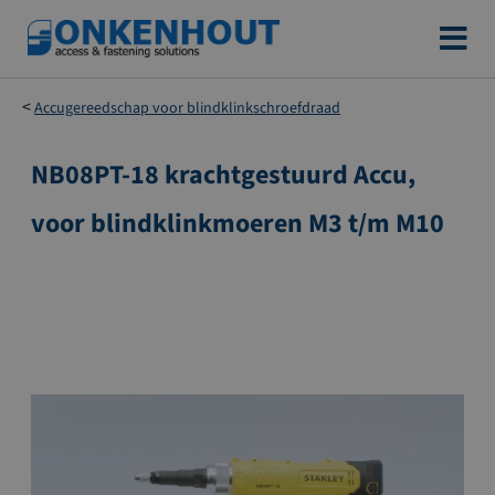
Ga
naar
de
Accugereedschap voor blindklinkschroefdraad
inhoud
NB08PT-18 krachtgestuurd Accu,
Ga
naar
voor blindklinkmoeren M3 t/m M10
het
einde
van
de
afbeeldingen-
gallerij