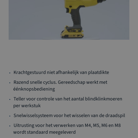
Ga
Krachtgestuurd niet afhankelijk van plaatdikte
naar
het
Razend snelle cyclus. Gereedschap werkt met
begin
éénknopsbediening
van
Teller voor controle van het aantal blindklinkmoeren
de
per werkstuk
afbeeldingen-
gallerij
Snelwisselsysteem voor het wisselen van de draadspil
Uitrusting voor het verwerken van M4, M5, M6 en M8
wordt standaard meegeleverd