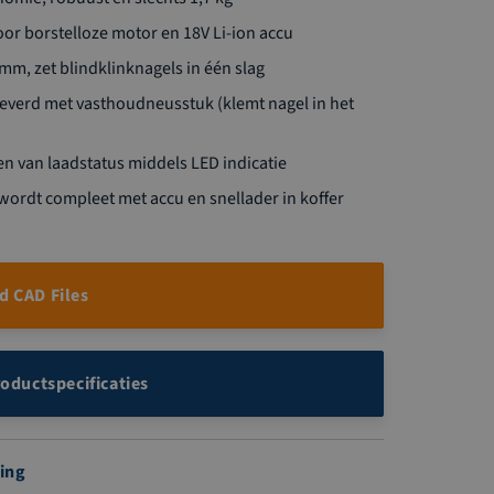
or borstelloze motor en 18V Li-ion accu
mm, zet blindklinknagels in één slag
everd met vasthoudneusstuk (klemt nagel in het
en van laadstatus middels LED indicatie
ordt compleet met accu en snellader in koffer
 CAD Files
roductspecificaties
ing