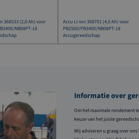
on 368533 (2,0 Ah) voor
Accu Li-ion 368701 (4,0 Ah) voor
B3400/NB08PT-18
PB2500/PB3400/NB08PT-18
edschap
Accugereedschap
Informatie over ge
Om het maximale rendement te 
keuze van het juiste gereedsch
Wij adviseren u graag over on