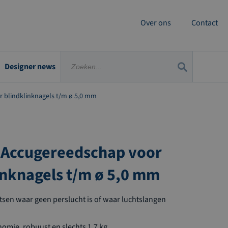
Over ons
Contact
Designer news
 blindklinknagels t/m ø 5,0 mm
 Accugereedschap voor
inknagels t/m ø 5,0 mm
tsen waar geen perslucht is of waar luchtslangen
omie, robuust en slechts 1,7 kg