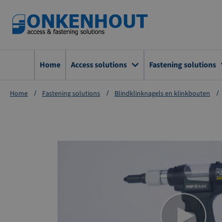
Ga
naar
de
inhoud
Home
Access solutions
Fastening solutions
Home
Fastening solutions
Blindklinknagels en klinkbouten
Ga
naar
het
einde
van
de
afbeeldingen-