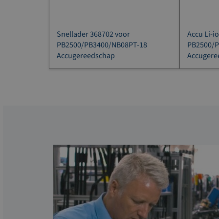
Snellader 368702 voor
Accu Li-i
PB2500/PB3400/NB08PT-18
PB2500/P
Accugereedschap
Accugere