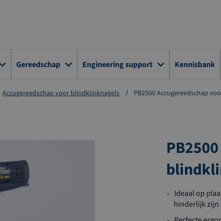
Gereedschap
Engineering support
Kennisbank
Accugereedschap voor blindklinknagels
PB2500 Accugereedschap voor
PB2500
blindkl
Ideaal op plaa
hinderlijk zijn
Perfecte ergon