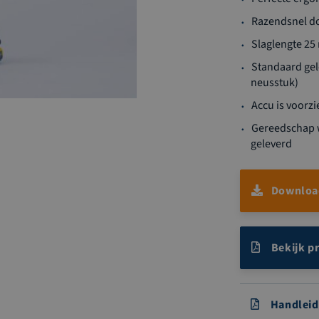
Razendsnel do
Slaglengte 25 
Standaard gel
neusstuk)
Accu is voorzi
Gereedschap w
geleverd
Download
Bekijk p
Handleid