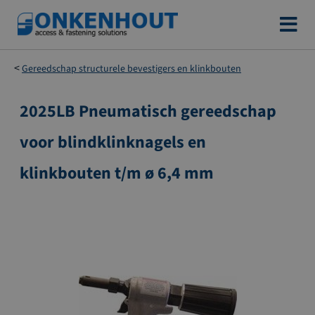
Ga
naar
de
Gereedschap structurele bevestigers en klinkbouten
inhoud
2025LB Pneumatisch gereedschap
Ga
naar
voor blindklinknagels en
het
einde
klinkbouten t/m ø 6,4 mm
van
de
afbeeldingen-
gallerij