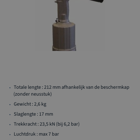
Ga
Totale lengte : 212 mm afhankelijk van de beschermkap
naar
(zonder neusstuk)
het
begin
Gewicht : 2,6 kg
van
Slaglengte : 17 mm
de
afbeeldingen-
Trekkracht : 23,5 kN (bij 6,2 bar)
gallerij
Luchtdruk : max 7 bar