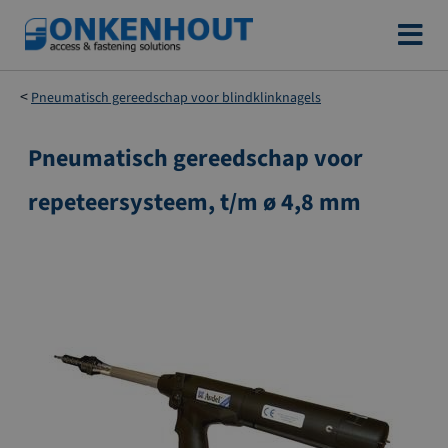
Ga
naar
de
Pneumatisch gereedschap voor blindklinknagels
inhoud
Pneumatisch gereedschap voor
Ga
naar
repeteersysteem, t/m ø 4,8 mm
het
einde
van
de
afbeeldingen-
gallerij