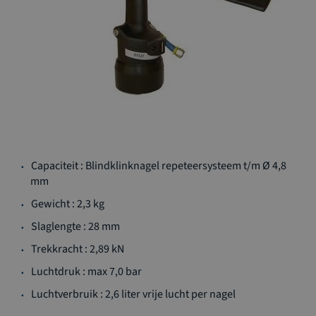
Ga
Capaciteit : Blindklinknagel repeteersysteem t/m Ø 4,8
naar
mm
het
begin
Gewicht : 2,3 kg
van
Slaglengte : 28 mm
de
afbeeldingen-
Trekkracht : 2,89 kN
gallerij
Luchtdruk : max 7,0 bar
Luchtverbruik : 2,6 liter vrije lucht per nagel