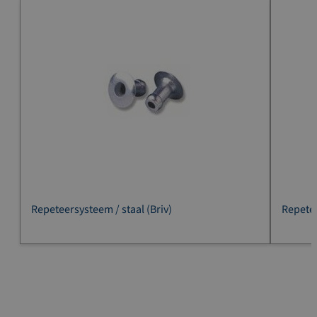
Repeteersysteem / staal (Briv)
Repetee