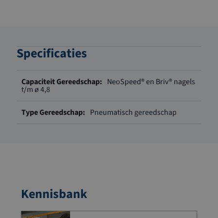
Specificaties
Meer
NeoSpeed® en Briv® nagels
informatie
t/m ø 4,8
Pneumatisch gereedschap
Kennisbank