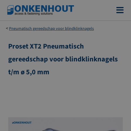
Ga
naar
de
Pneumatisch gereedschap voor blindklinknagels
inhoud
Proset XT2 Pneumatisch
Ga
naar
gereedschap voor blindklinknagels
het
einde
t/m ø 5,0 mm
van
de
afbeeldingen-
gallerij