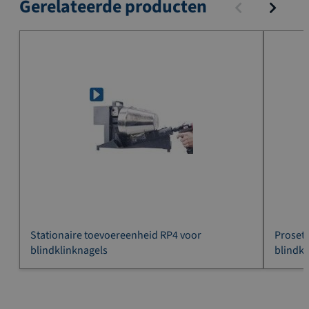
Gerelateerde producten
Stationaire toevoereenheid RP4 voor
Proset
blindklinknagels
blindkl