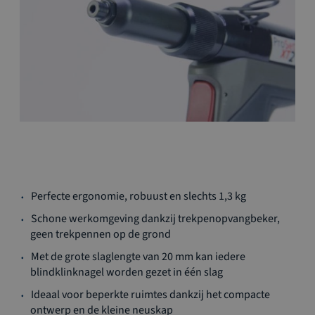
Ga
Perfecte ergonomie, robuust en slechts 1,3 kg
naar
het
Schone werkomgeving dankzij trekpenopvangbeker,
begin
geen trekpennen op de grond
van
Met de grote slaglengte van 20 mm kan iedere
de
blindklinknagel worden gezet in één slag
afbeeldingen-
gallerij
Ideaal voor beperkte ruimtes dankzij het compacte
ontwerp en de kleine neuskap