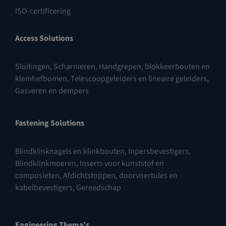
ISO-certificering
Access Solutions
Sluitingen
,
Scharnieren
,
Handgrepen, blokkeerbouten en
klemhefbomen
,
Telescoopgeleiders en lineaire geleiders
,
Gasveren en dempers
Fastening Solutions
Blindklinknagels en klinkbouten
,
Inpersbevestigers
,
Blindklinkmoeren
,
Inserts voor kunststof en
composieten
,
Afdichtstoppen, doorvoertules en
kabelbevestigers
,
Gereedschap
Engineering Thema's