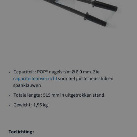
Ga
Capaciteit : POP® nagels t/m Ø 6,0 mm. Zie
naar
capaciteitenoverzicht
voor het juiste neusstuk en
het
spanklauwen
begin
van
Totale lengte : 515 mm in uitgetrokken stand
de
Gewicht : 1,95 kg
afbeeldingen-
gallerij
Toelichting: