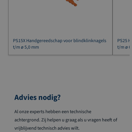
PS15X Handgereedschap voor blindklinknagels
PS25 H
t/m ø 5,0 mm
t/m ø 
Advies nodig?
Al onze experts hebben een technische
achtergrond. Zij helpen u graag als u vragen heeft of
vrijblijvend technisch advies wilt.