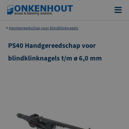
Ga
naar
de
Handgereedschap voor blindklinknagels
inhoud
PS40 Handgereedschap voor
Ga
naar
blindklinknagels t/m ø 6,0 mm
het
einde
van
de
afbeeldingen-
gallerij