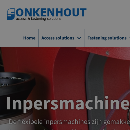
Ga
naar
de
inhoud
Home
Access solutions
Fastening solutions
Inpersmachine
De flexibele inpersmachines zijn gemakkel