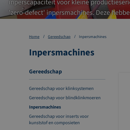
inperscapaciteit voor kleine productieseri
'zero-defect' inpersmachines. Deze hebb
waardoor u het werkstuk in één cyclus af
Home
Gereedschap
Inpersmachines
Inpersmachines
Gereedschap
Gereedschap voor klinksystemen
Gereedschap voor blindklinkmoeren
Inpersmachines
Gereedschap voor inserts voor
kunststof en composieten