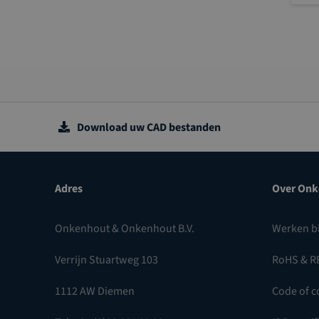
Download uw CAD bestanden
Adres
Over Onk
Onkenhout & Onkenhout B.V.
Werken b
Verrijn Stuartweg 103
RoHS & R
1112 AW Diemen
Code of c