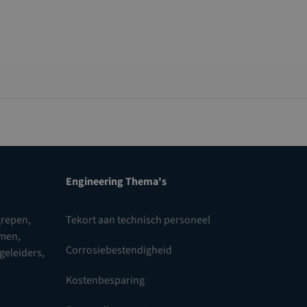
Engineering Thema's
repen,
Tekort aan technisch personeel
omen
,
Corrosiebestendigheid
 geleiders
,
Kostenbesparing