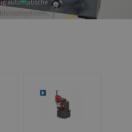
edig automatische
ldwisselsysteem,