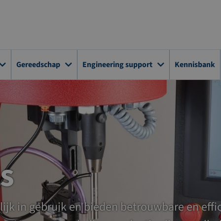
Gereedschap
Engineering support
Kennisbank
s
ijk in gebruik en bieden betrouwbare en effi