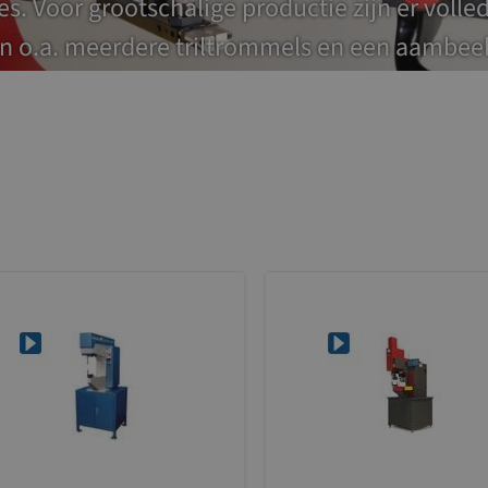
es. Voor grootschalige productie zijn er voll
en o.a. meerdere triltrommels en een aambee
 kunt maken.