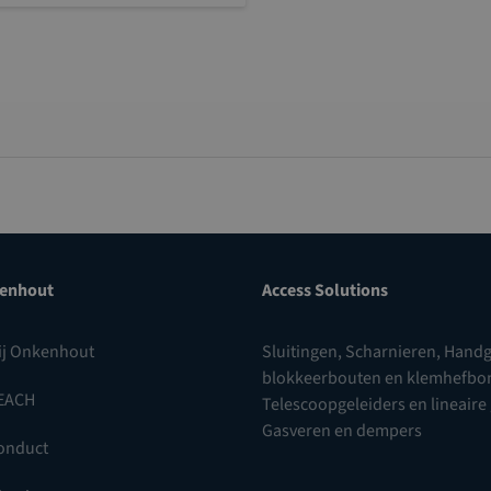
enhout
Access Solutions
ij Onkenhout
Sluitingen
,
Scharnieren
,
Handg
blokkeerbouten en klemhefb
EACH
Telescoopgeleiders en lineaire
Gasveren en dempers
onduct