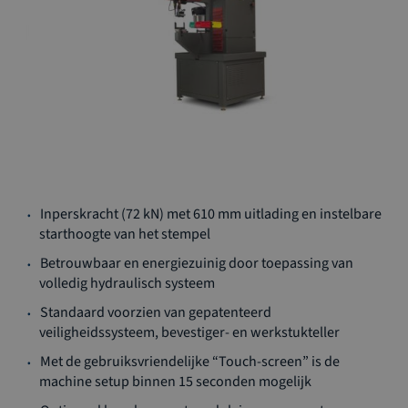
Ga
Inperskracht (72 kN) met 610 mm uitlading en instelbare
naar
starthoogte van het stempel
het
begin
Betrouwbaar en energiezuinig door toepassing van
van
volledig hydraulisch systeem
de
Standaard voorzien van gepatenteerd
afbeeldingen-
veiligheidssysteem, bevestiger- en werkstukteller
gallerij
Met de gebruiksvriendelijke “Touch-screen” is de
machine setup binnen 15 seconden mogelijk