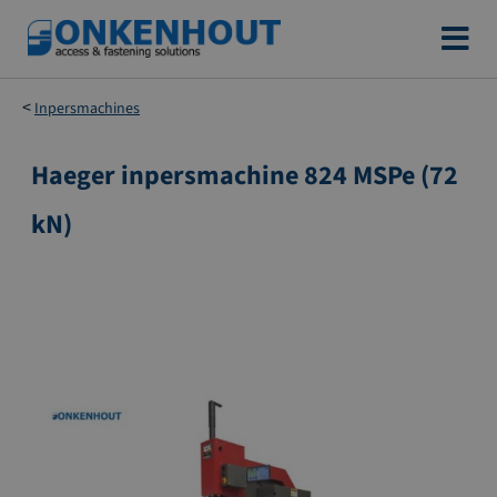
Ga
naar
de
Inpersmachines
inhoud
Haeger inpersmachine 824 MSPe (72
Ga
naar
kN)
het
einde
van
de
afbeeldingen-
gallerij