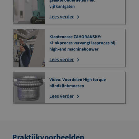
gelakte onderdelen met
vijfkantgaten
Lees verder
Klantencase ZAHORANSKY:
Klinkproces vervangt lasproces bij
high-end machinebouwer
Lees verder
Video: Voordelen High torque
blindklinkmoeren
Lees verder
Praktijkvoorbeelden