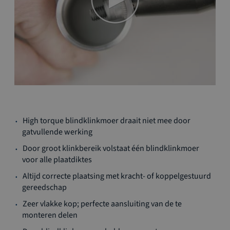
Ga
High torque blindklinkmoer draait niet mee door
naar
gatvullende werking
het
begin
Door groot klinkbereik volstaat één blindklinkmoer
van
voor alle plaatdiktes
de
Altijd correcte plaatsing met kracht- of koppelgestuurd
afbeeldingen-
gereedschap
gallerij
Zeer vlakke kop; perfecte aansluiting van de te
monteren delen