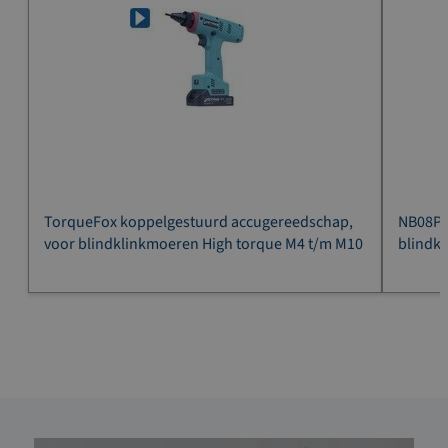
TorqueFox koppelgestuurd accugereedschap,
NB08PT
voor blindklinkmoeren High torque M4 t/m M10
blindk