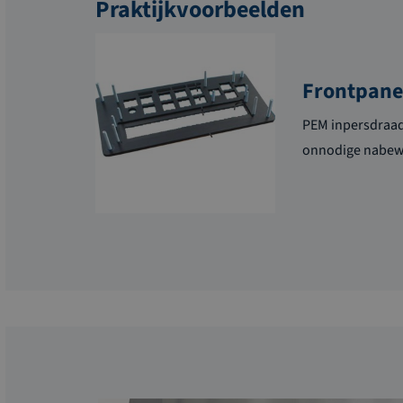
Praktijkvoorbeelden
Frontpane
PEM inpersdraad
onnodige nabew