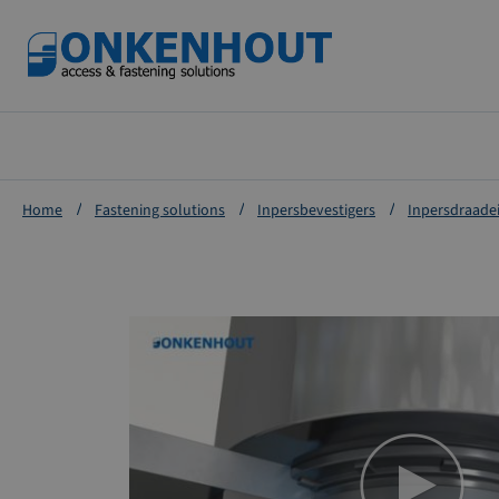
Ga
naar
de
inhoud
Home
Fastening solutions
Inpersbevestigers
Inpersdraade
Ga
naar
het
einde
van
de
afbeeldingen-