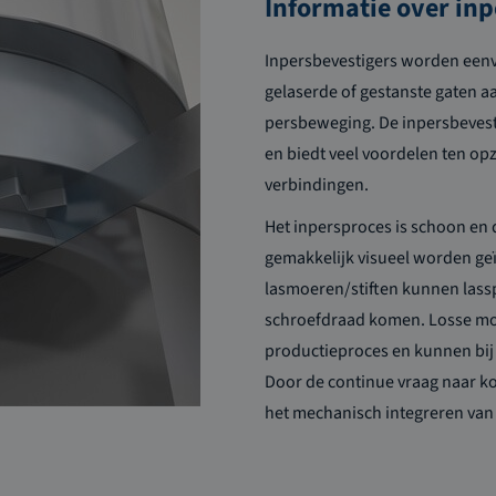
Informatie over in
Inpersbevestigers worden een
gelaserde of gestanste gaten 
persbeweging. De inpersbevest
en biedt veel voordelen ten o
verbindingen.
Het inpersproces is schoon en 
gemakkelijk visueel worden geï
lasmoeren/stiften kunnen lassp
schroefdraad komen. Losse moe
productieproces en kunnen bij s
Door de continue vraag naar ko
het mechanisch integreren van