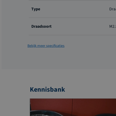
Meer
informatie
Type
Dra
Draadsoort
M2.
Bekijk meer specificaties
Kennisbank