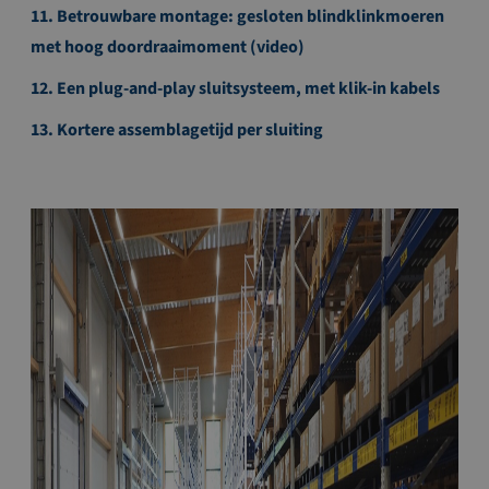
11. Betrouwbare montage: gesloten blindklinkmoeren
met hoog doordraaimoment (video)
12. Een plug-and-play sluitsysteem, met klik-in kabels
13. Kortere assemblagetijd per sluiting