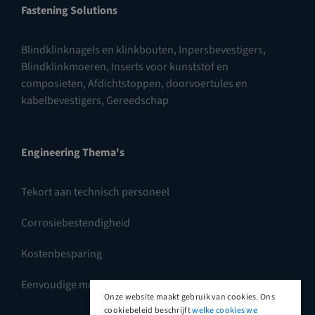
Fastening Solutions
Blindklinknagels en klinkbouten
,
Inpersbevestigers
,
Blindklinkmoeren
,
Inserts voor kunststof en
composieten
,
Afdichtstoppen, doorvoertules en
kabelbevestigers
,
Gereedschap
Engineering Thema's
Tekort aan technisch personeel
Corrosiebestendigheid
Kostenbesparing
Eenvoudige montage
Onze website maakt gebruik van cookies. Ons
cookiebeleid beschrijft
welke cookies we