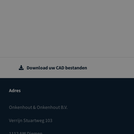
Download uw CAD bestanden
Adres
Onkenhout & Onkenhout B.V.
Verrijn Stuartweg 103
1112 AW Diemen