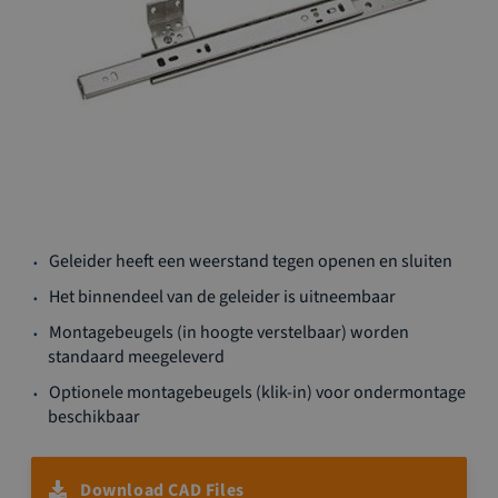
Ga
Geleider heeft een weerstand tegen openen en sluiten
naar
het
Het binnendeel van de geleider is uitneembaar
begin
Montagebeugels (in hoogte verstelbaar) worden
van
standaard meegeleverd
de
afbeeldingen-
Optionele montagebeugels (klik-in) voor ondermontage
gallerij
beschikbaar
Download CAD Files