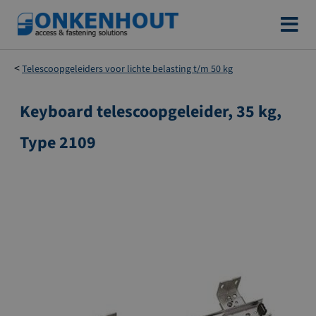
Ga
naar
de
Telescoopgeleiders voor lichte belasting t/m 50 kg
inhoud
Keyboard telescoopgeleider, 35 kg,
Ga
naar
Type 2109
het
einde
van
de
afbeeldingen-
gallerij