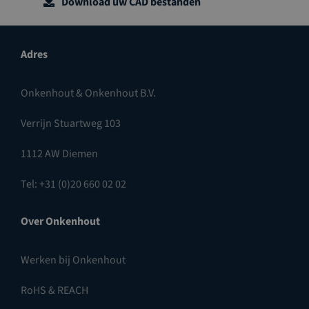
Download uw CAD bestanden
Adres
Onkenhout & Onkenhout B.V.
Verrijn Stuartweg 103
1112 AW Diemen
Tel: +31 (0)20 660 02 02
Over Onkenhout
Werken bij Onkenhout
RoHS & REACH