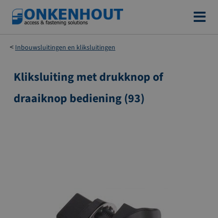
Ga
naar
de
Inbouwsluitingen en kliksluitingen
inhoud
Kliksluiting met drukknop of
Ga
naar
draaiknop bediening (93)
het
einde
van
de
afbeeldingen-
gallerij