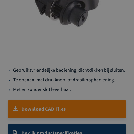
Ga
Gebruiksvriendelijke bediening, dichtklikken bij sluiten.
naar
het
Te openen: met drukknop- of draaiknopbediening.
begin
Met en zonder slot leverbaar.
van
de
afbeeldingen-
Download CAD Files
gallerij
Bekijk productspecificaties