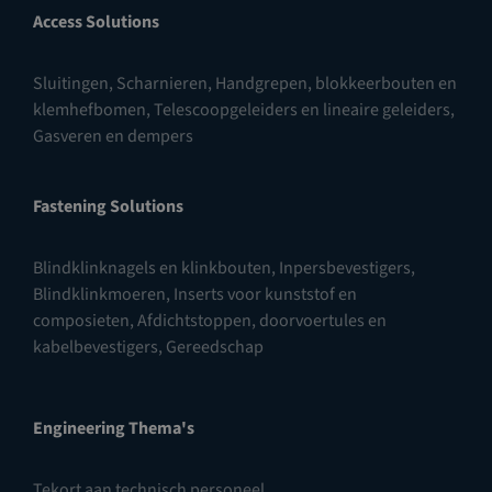
Access Solutions
Sluitingen
,
Scharnieren
,
Handgrepen, blokkeerbouten en
klemhefbomen
,
Telescoopgeleiders en lineaire geleiders
,
Gasveren en dempers
Fastening Solutions
Blindklinknagels en klinkbouten
,
Inpersbevestigers
,
Blindklinkmoeren
,
Inserts voor kunststof en
composieten
,
Afdichtstoppen, doorvoertules en
kabelbevestigers
,
Gereedschap
Engineering Thema's
Tekort aan technisch personeel