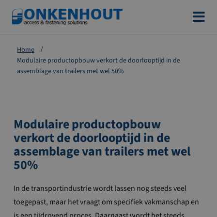
Ga
naar
de
Home
inhoud
Modulaire productopbouw verkort de doorlooptijd in de
assemblage van trailers met wel 50%
Modulaire productopbouw
verkort de doorlooptijd in de
assemblage van trailers met wel
50%
In de transportindustrie wordt lassen nog steeds veel
toegepast, maar het vraagt om specifiek vakmanschap en
is een tijdrovend proces. Daarnaast wordt het steeds