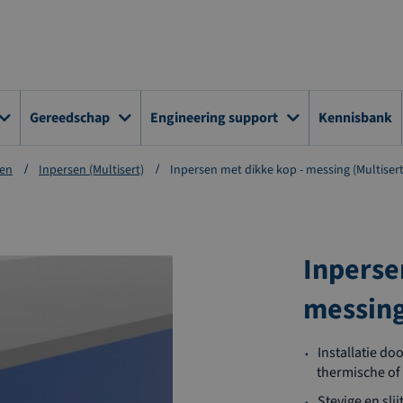
Gereedschap
Engineering support
Kennisbank
ten
Inpersen (Multisert)
Inpersen met dikke kop - messing (Multisert
Inperse
messing
Installatie d
thermische of
Stevige en sli