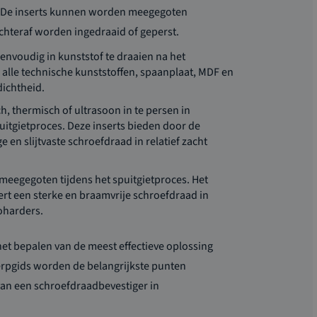
g. De inserts kunnen worden meegegoten
achteraf worden ingedraaid of geperst.
eenvoudig in kunststof te draaien na het
l alle technische kunststoffen, spaanplaat, MDF en
dichtheid.
h, thermisch of ultrasoon in te persen in
uitgietproces. Deze inserts bieden door de
en slijtvaste schroefdraad in relatief zacht
meegegoten tijdens het spuitgietproces. Het
t een sterke en braamvrije schroefdraad in
oharders.
het bepalen van de meest effectieve oplossing
erpgids worden de belangrijkste punten
 van een schroefdraadbevestiger in