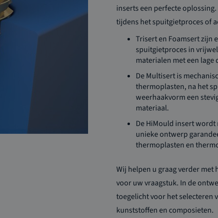
inserts een perfecte oplossin
tijdens het spuitgietproces of 
Trisert en Foamsert zijn 
spuitgietproces in vrijwe
materialen met een lage 
De Multisert is mechanisc
thermoplasten, na het sp
weerhaakvorm een stevige 
materiaal.
De HiMould insert wordt 
unieke ontwerp garandeer
thermoplasten en therm
Wij helpen u graag verder met 
voor uw vraagstuk. In de ontw
toegelicht voor het selecteren
kunststoffen en composieten.