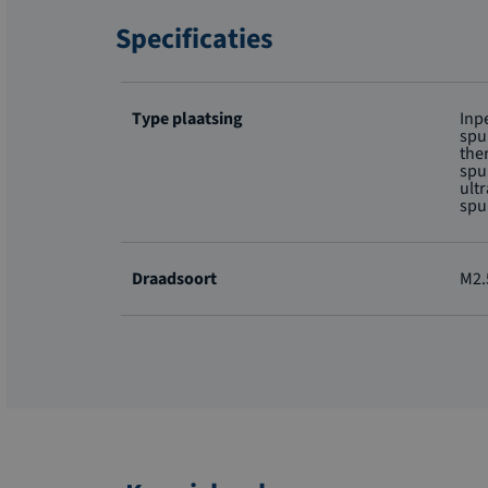
Specificaties
Meer
informatie
Type plaatsing
Inp
spu
the
spu
ult
spu
Draadsoort
M2.