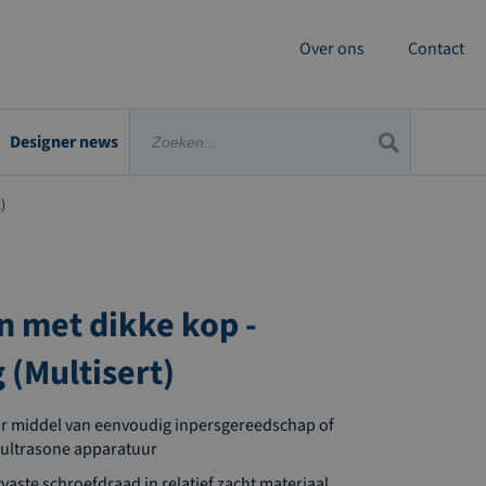
Over ons
Contact
Designer news
)
n met dikke kop -
 (Multisert)
oor middel van eenvoudig inpersgereedschap of
 ultrasone apparatuur
jtvaste schroefdraad in relatief zacht materiaal