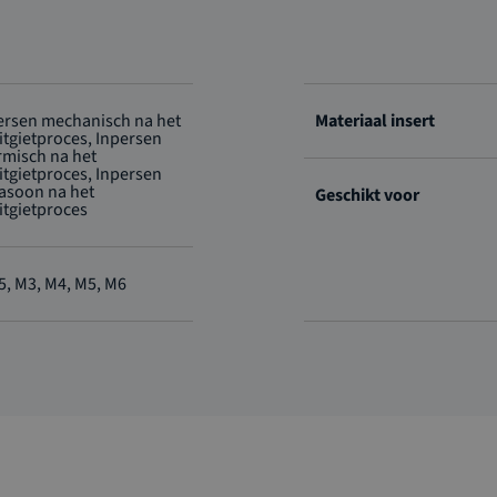
ersen mechanisch na het
Materiaal insert
itgietproces, Inpersen
rmisch na het
itgietproces, Inpersen
rasoon na het
Geschikt voor
itgietproces
5, M3, M4, M5, M6