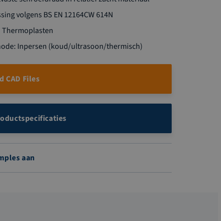
ssing volgens BS EN 12164CW 614N
: Thermoplasten
ode: Inpersen (koud/ultrasoon/thermisch)
 CAD Files
roductspecificaties
mples aan