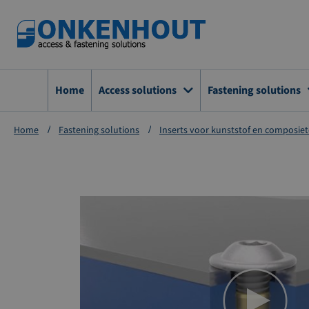
Ga
naar
de
inhoud
Home
Access solutions
Fastening solutions
Home
Fastening solutions
Inserts voor kunststof en composie
Ga
naar
het
einde
van
de
afbeeldingen-