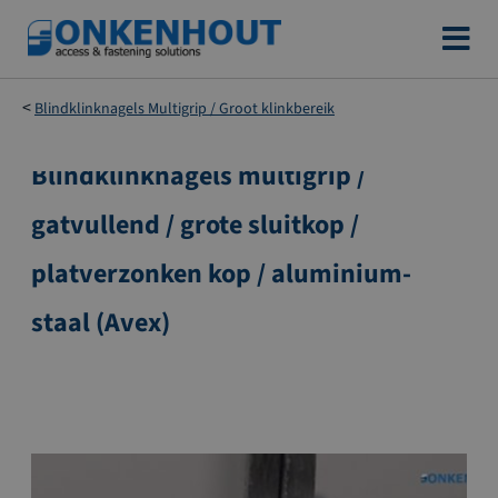
Ga
naar
de
Blindklinknagels Multigrip / Groot klinkbereik
inhoud
Blindklinknagels multigrip /
Ga
naar
gatvullend / grote sluitkop /
het
einde
platverzonken kop / aluminium-
van
de
staal (Avex)
afbeeldingen-
gallerij