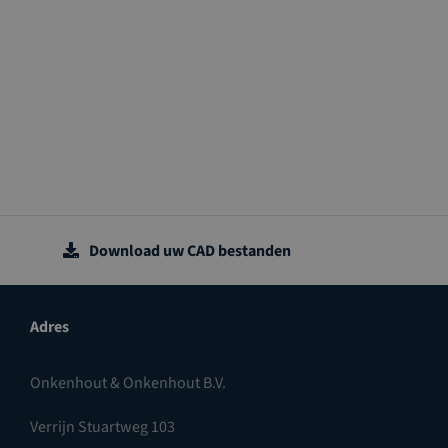
Download uw CAD bestanden
Adres
Onkenhout & Onkenhout B.V.
Verrijn Stuartweg 103