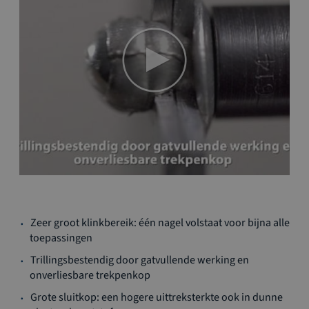
Ga
Zeer groot klinkbereik: één nagel volstaat voor bijna alle
naar
toepassingen
het
begin
Trillingsbestendig door gatvullende werking en
van
onverliesbare trekpenkop
de
Grote sluitkop: een hogere uittreksterkte ook in dunne
afbeeldingen-