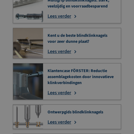
Multigrip blindklinknagels: sterk,
veelzijdig en voorraadbesparend
Lees verder
Kent u de beste blindklinknagels
voor zeer dunne plaat?
Lees verder
Klantencase FÖRSTER: Reductie
assemblagekosten door innovatieve
klinkverbindingen
Lees verder
Ontwerpgids blindklinknagels
Lees verder