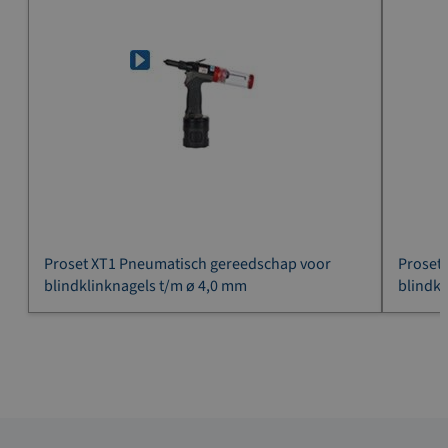
Proset XT1 Pneumatisch gereedschap voor
Proset
blindklinknagels t/m ø 4,0 mm
blindkl