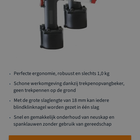
Ga
Perfecte ergonomie, robuust en slechts 1,0 kg
naar
het
Schone werkomgeving dankzij trekpenopvangbeker,
begin
geen trekpennen op de grond
van
Met de grote slaglengte van 18 mm kan iedere
de
blindklinknagel worden gezet in één slag
afbeeldingen-
gallerij
Snel en gemakkelijk onderhoud van neuskap en
spanklauwen zonder gebruik van gereedschap