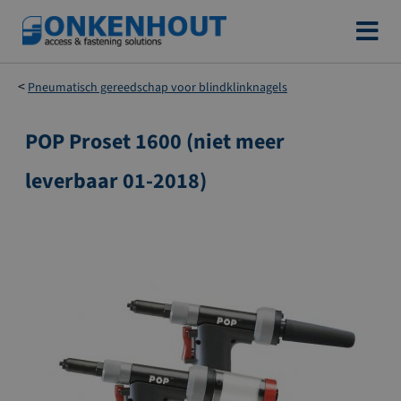
Ga
naar
de
Pneumatisch gereedschap voor blindklinknagels
inhoud
POP Proset 1600 (niet meer
Ga
naar
leverbaar 01-2018)
het
einde
van
de
afbeeldingen-
gallerij