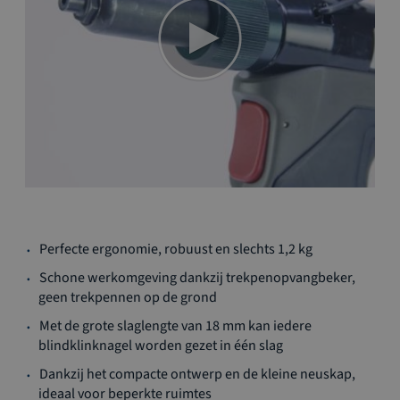
Ga
Perfecte ergonomie, robuust en slechts 1,2 kg
naar
het
Schone werkomgeving dankzij trekpenopvangbeker,
begin
geen trekpennen op de grond
van
Met de grote slaglengte van 18 mm kan iedere
de
blindklinknagel worden gezet in één slag
afbeeldingen-
gallerij
Dankzij het compacte ontwerp en de kleine neuskap,
ideaal voor beperkte ruimtes