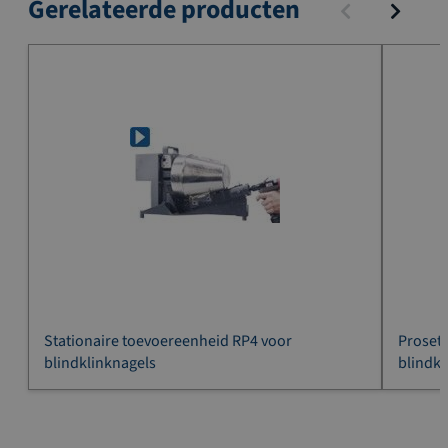
Gerelateerde producten
Stationaire toevoereenheid RP4 voor
Proset
blindklinknagels
blindkl