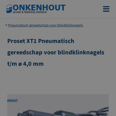
Ga
naar
de
Pneumatisch gereedschap voor blindklinknagels
inhoud
Proset XT1 Pneumatisch
Ga
naar
gereedschap voor blindklinknagels
het
einde
t/m ø 4,0 mm
van
de
afbeeldingen-
gallerij