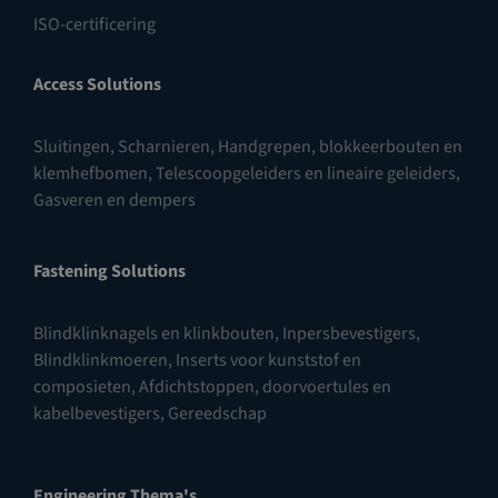
ISO-certificering
Access Solutions
Sluitingen
,
Scharnieren
,
Handgrepen, blokkeerbouten en
klemhefbomen
,
Telescoopgeleiders en lineaire geleiders
,
Gasveren en dempers
Fastening Solutions
Blindklinknagels en klinkbouten
,
Inpersbevestigers
,
Blindklinkmoeren
,
Inserts voor kunststof en
composieten
,
Afdichtstoppen, doorvoertules en
kabelbevestigers
,
Gereedschap
Engineering Thema's