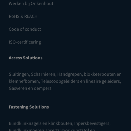
Werken bij Onkenhout
RoHS & REACH
Code of conduct
ISO-certificering
Access Solutions
Sluitingen
,
Scharnieren
,
Handgrepen, blokkeerbouten en
klemhefbomen
,
Telescoopgeleiders en lineaire geleiders
,
Gasveren en dempers
Fastening Solutions
Blindklinknagels en klinkbouten
,
Inpersbevestigers
,
Blindklinkmoeren
,
Inserts voor kunststof en