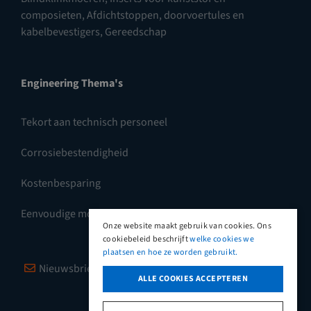
composieten
,
Afdichtstoppen, doorvoertules en
kabelbevestigers
,
Gereedschap
Engineering Thema's
Tekort aan technisch personeel
Corrosiebestendigheid
Kostenbesparing
Eenvoudige montage
Onze website maakt gebruik van cookies. Ons
cookiebeleid beschrijft
welke cookies we
plaatsen en hoe ze worden gebruikt.
Nieuwsbrief
Vimeo
LinkedIn
ALLE COOKIES ACCEPTEREN