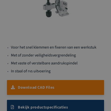
Ga
Voor het snel klemmen en fixeren van een werkstuk
naar
het
Met of zonder veiligheidsvergrendeling
begin
Met vaste of verstelbare aandrukspindel
van
de
In staal of rvs uitvoering
afbeeldingen-
gallerij
Download CAD Files
Bekijk productspecificaties