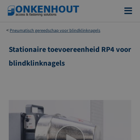
Ga
naar
de
Pneumatisch gereedschap voor blindklinknagels
inhoud
Stationaire toevoereenheid RP4 voor
Ga
naar
blindklinknagels
het
einde
van
de
afbeeldingen-
gallerij