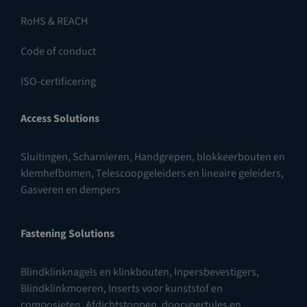
RoHS & REACH
Code of conduct
ISO-certificering
Access Solutions
Sluitingen
,
Scharnieren
,
Handgrepen, blokkeerbouten en
klemhefbomen
,
Telescoopgeleiders en lineaire geleiders
,
Gasveren en dempers
Fastening Solutions
Blindklinknagels en klinkbouten
,
Inpersbevestigers
,
Blindklinkmoeren
,
Inserts voor kunststof en
composieten
,
Afdichtstoppen, doorvoertules en