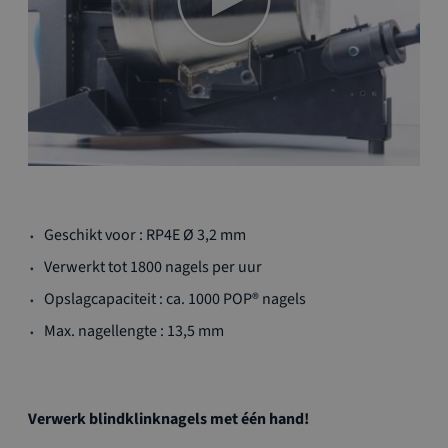
Ga
Geschikt voor : RP4E Ø 3,2 mm
naar
het
Verwerkt tot 1800 nagels per uur
begin
Opslagcapaciteit : ca. 1000 POP® nagels
van
de
Max. nagellengte : 13,5 mm
afbeeldingen-
gallerij
Verwerk blindklinknagels met één hand!