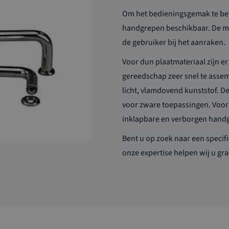
Om het bedieningsgemak te bevo
handgrepen beschikbaar.
De ma
de gebruiker bij het aanraken.
Voor
dun
plaatmateriaal zijn e
gereedschap
zeer snel
te asse
licht,
vlamdovend
kunststof.
De
voor zware toepassingen.
Voor 
inklapbare en verborgen hand
Bent u op zoek naar een specif
onze expertise helpen wij u
gr