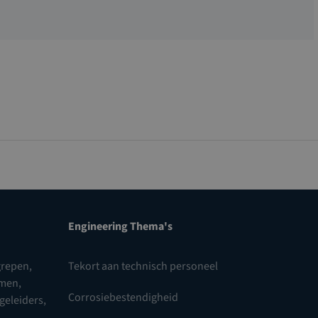
Engineering Thema's
repen,
Tekort aan technisch personeel
omen
,
Corrosiebestendigheid
 geleiders
,