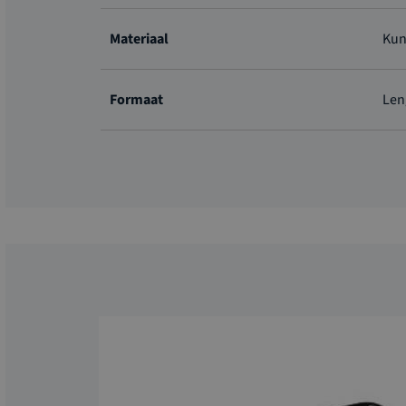
Meer
informatie
Materiaal
Kun
Formaat
Len