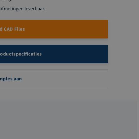
 afmetingen leverbaar.
 CAD Files
roductspecificaties
mples aan