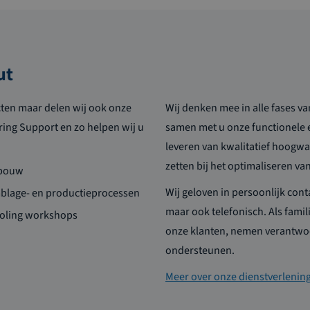
ut
cten maar delen wij ook onze
Wij denken mee in alle fases v
ring Support en zo helpen wij u
samen met u onze functionele 
leveren van kwalitatief hoogwa
zetten bij het optimaliseren v
ebouw
Wij geloven in persoonlijk conta
mblage- en productieprocessen
maar ook telefonisch. Als famil
ooling workshops
onze klanten, nemen verantwoo
ondersteunen.
Meer over onze dienstverlenin