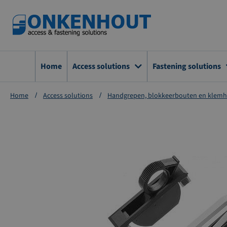
Ga
naar
de
inhoud
Home
Access solutions
Fastening solutions
Home
Access solutions
Handgrepen, blokkeerbouten en klem
Ga
naar
het
einde
van
de
afbeeldingen-