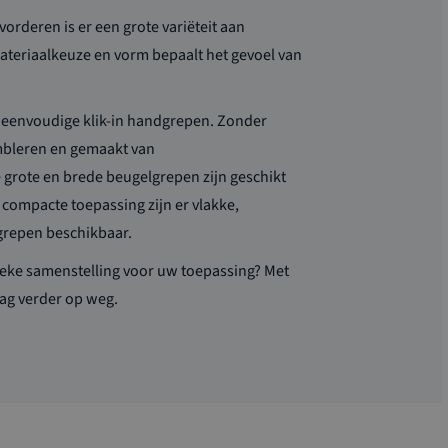
rderen is er een grote variëteit aan
teriaalkeuze en vorm bepaalt het gevoel van
r eenvoudige klik-in handgrepen. Zonder
mbleren
en gem
aakt v
an
 g
rote en brede beugelgrepen zijn geschikt
compacte toepassing zijn er vlakke,
grepen beschikbaar.
ieke samenstelling voor uw toepassing? Met
aag
verder op weg.