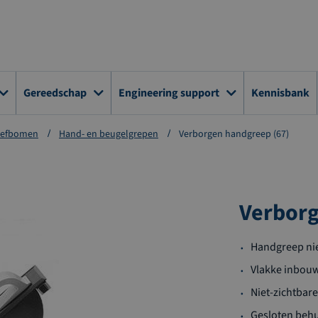
Gereedschap
Engineering support
Kennisbank
hefbomen
Hand- en beugelgrepen
Verborgen handgreep (67)
Verborg
Handgreep niet
Vlakke inbouw
Niet-zichtbare
Gesloten behu