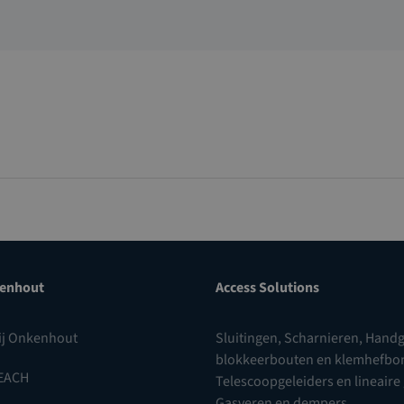
enhout
Access Solutions
ij Onkenhout
Sluitingen
,
Scharnieren
,
Handg
blokkeerbouten en klemhefb
EACH
Telescoopgeleiders en lineaire
Gasveren en dempers