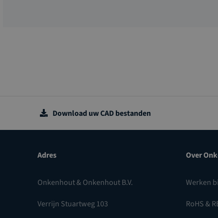
Download uw CAD bestanden
Adres
Over Onk
Onkenhout & Onkenhout B.V.
Werken b
Verrijn Stuartweg 103
RoHS & R