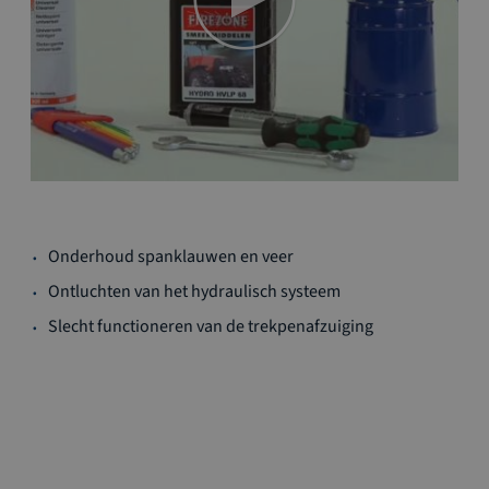
Ga
Onderhoud spanklauwen en veer
naar
het
Ontluchten van het hydraulisch systeem
begin
Slecht functioneren van de trekpenafzuiging
van
de
afbeeldingen-
gallerij