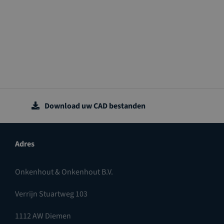
Download uw CAD bestanden
Adres
Onkenhout & Onkenhout B.V.
Verrijn Stuartweg 103
1112 AW Diemen