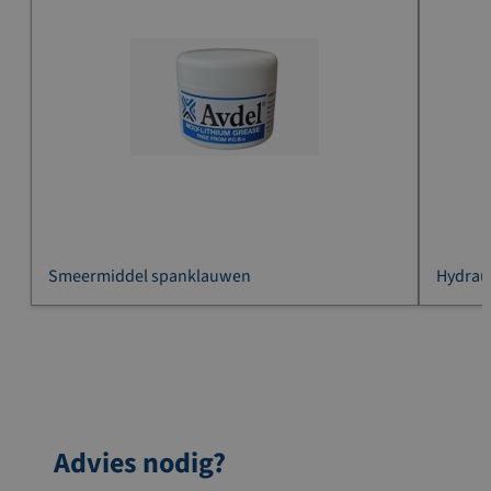
Smeermiddel spanklauwen
Hydraul
Advies nodig?