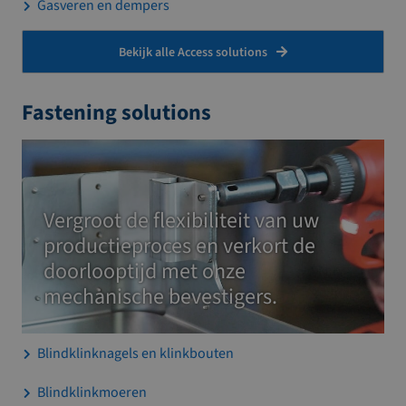
Gasveren en dempers
Bekijk alle Access solutions
Fastening solutions
Vergroot de flexibiliteit van uw
productieproces en verkort de
doorlooptijd met onze
mechanische bevestigers.
Blindklinknagels en klinkbouten
Blindklinkmoeren