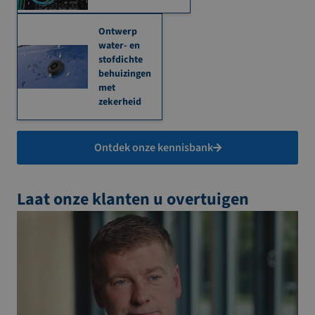
Ontwerp
water- en
stofdichte
behuizingen
met
zekerheid
Ontdek onze kennisbank
Laat onze klanten u overtuigen