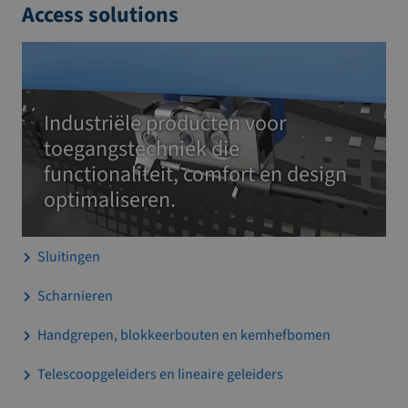
Access solutions
Industriële producten voor
toegangstechniek die
functionaliteit, comfort en design
optimaliseren.
Sluitingen
Scharnieren
Handgrepen, blokkeerbouten en kemhefbomen
Telescoopgeleiders en lineaire geleiders