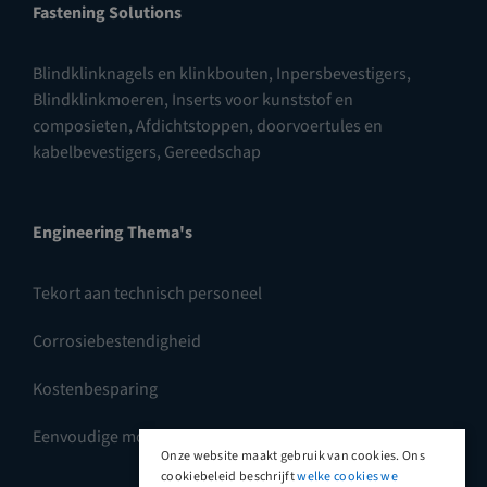
Fastening Solutions
Blindklinknagels en klinkbouten
,
Inpersbevestigers
,
Blindklinkmoeren
,
Inserts voor kunststof en
composieten
,
Afdichtstoppen, doorvoertules en
kabelbevestigers
,
Gereedschap
Engineering Thema's
Tekort aan technisch personeel
Corrosiebestendigheid
Kostenbesparing
Eenvoudige montage
Onze website maakt gebruik van cookies. Ons
cookiebeleid beschrijft
welke cookies we