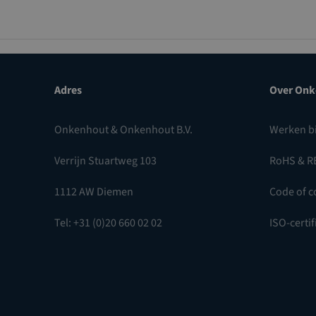
Adres
Over Onk
Onkenhout & Onkenhout B.V.
Werken b
Verrijn Stuartweg 103
RoHS & R
1112 AW Diemen
Code of c
Tel: +31 (0)20 660 02 02
ISO-certif