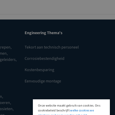
Engineering Thema's
repen,
Tekort aan technisch personeel
omen
,
Corrosiebestendigheid
 geleiders
,
Kostenbesparing
Eenvoudige montage
en
,
moeren
,
Onze website maakt gebruik van cookies. Ons
posieten
,
cookiebeleid beschrijft
welke cookies we