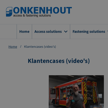
Ga
naar
de
inhoud
Home
Access solutions
Fastening solutions
Home
Klantencases (video's)
Klantencases (video's)