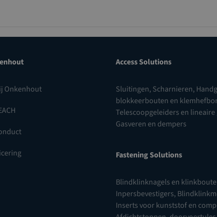
enhout
Access Solutions
ij Onkenhout
Sluitingen
,
Scharnieren
,
Handg
blokkeerbouten en klemhefb
EACH
Telescoopgeleiders en lineaire
Gasveren en dempers
onduct
icering
Fastening Solutions
Blindklinknagels en klinkbout
Inpersbevestigers
,
Blindklink
Inserts voor kunststof en com