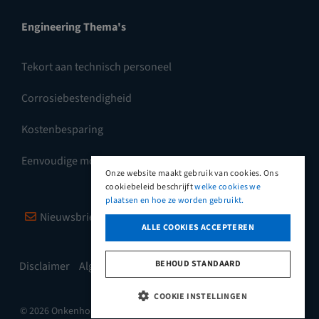
Engineering Thema's
Tekort aan technisch personeel
Corrosiebestendigheid
Kostenbesparing
Eenvoudige montage
Onze website maakt gebruik van cookies. Ons
cookiebeleid beschrijft
welke cookies we
plaatsen en hoe ze worden gebruikt.
Nieuwsbrief
Vimeo
LinkedIn
ALLE COOKIES ACCEPTEREN
BEHOUD STANDAARD
Disclaimer
Algemene leveringsvoorwaarden
COOKIE INSTELLINGEN
© 2026 Onkenhout