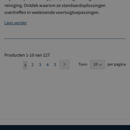
reiniging. Ontdek waarom ze standaardoplossingen
overtreffen in veeleisende voertuigtoepassingen.
Lees verder
Producten
1
-
10
van
127
Pagina
Pagina
Volgende
Pagina
Pagina
Pagina
Pagina
Toon
per pagina
2
3
4
5
U
1
lees
momenteel
pagina