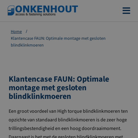
Ga
naar
de
Home
inhoud
Klantencase FAUN: Optimale montage met gesloten
blindklinkmoeren
Klantencase FAUN: Optimale
montage met gesloten
blindklinkmoeren
Een groot voordeel van High torque blindklinkmoeren ten
opzichte van standaard blindklinkmoeren is de zeer hoge
trillingsbestendigheid en een hoog doordraaimoment.
Daarnaast is het met de gesloten blindklinkmoeren met