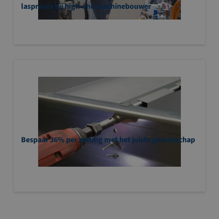
lasproces bij high-end machinebouwer
Bespaar 36% per zetting met het juiste gereedschap