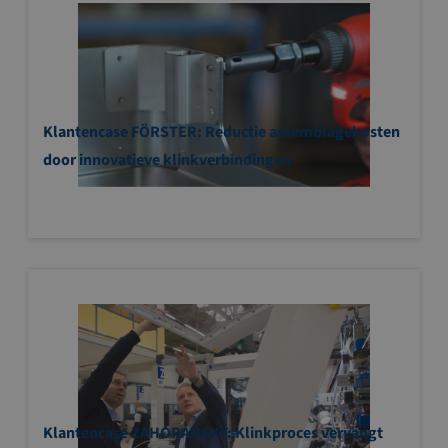
Klantencase FÖRSTER: Reductie assemblagekosten
door innovatieve klinkverbindingen
Klantencase ZAHORANSKY: Klinkproces vervangt