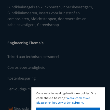
Blindklinknagels en klinkbouten
,
Inpersbevestigers
,
Blindklinkmoeren
,
Inserts voor kunststof en
composieten
,
Afdichtstoppen, doorvoertules en
kabelbevestigers
,
Gereedschap
Engineering Thema's
Tekort aan technisch personeel
Corrosiebestendigheid
Kostenbesparing
Eenvoudige montage
Onze website maakt gebruik van cookies. Ons
cookiebeleid beschrijft
welke cookies we
plaatsen en hoe ze worden gebruikt.
Nieuwsbrief
Vimeo
LinkedIn