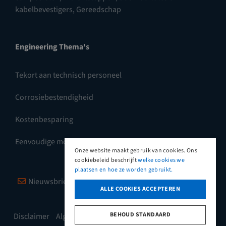
kabelbevestigers
,
Gereedschap
Engineering Thema's
Tekort aan technisch personeel
Corrosiebestendigheid
Kostenbesparing
Eenvoudige montage
Onze website maakt gebruik van cookies. Ons
cookiebeleid beschrijft
welke cookies we
plaatsen en hoe ze worden gebruikt.
Nieuwsbrief
Vimeo
LinkedIn
ALLE COOKIES ACCEPTEREN
BEHOUD STANDAARD
Disclaimer
Algemene leveringsvoorwaarden