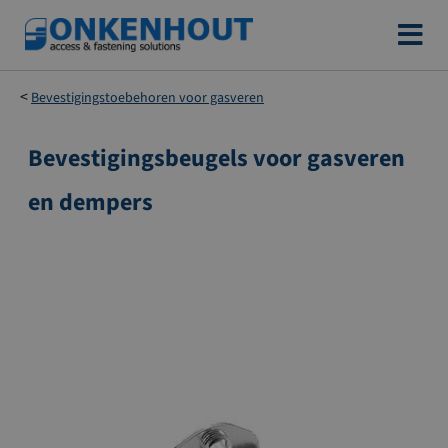
Ga
naar
de
Bevestigingstoebehoren voor gasveren
inhoud
Bevestigingsbeugels voor gasveren
Ga
naar
en dempers
het
einde
van
de
afbeeldingen-
gallerij