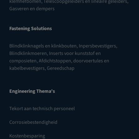
klemhefbomen
,
Telescoopgeleiders en lineaire geleiders
,
Gasveren en dempers
Fastening Solutions
Blindklinknagels en klinkbouten
,
Inpersbevestigers
,
Blindklinkmoeren
,
Inserts voor kunststof en
composieten
,
Afdichtstoppen, doorvoertules en
kabelbevestigers
,
Gereedschap
Engineering Thema's
Tekort aan technisch personeel
Corrosiebestendigheid
Kostenbesparing