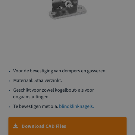
Ga
Voor de bevestiging van dempers en gasveren.
naar
het
Materiaal: Staalverzinkt.
begin
Geschikt voor zowel kogelbout- als voor
van
oogaansluitingen.
de
afbeeldingen-
Te bevestigen met o.a.
blindklinknagels.
gallerij
Download CAD Files