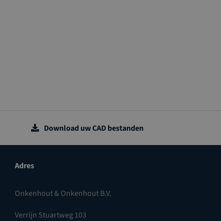
Download uw CAD bestanden
Adres
Onkenhout & Onkenhout B.V.
Verrijn Stuartweg 103