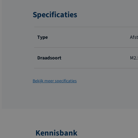
Specificaties
Meer
informatie
Type
Afs
Draadsoort
M2.
Bekijk meer specificaties
Kennisbank