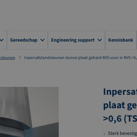
Gereedschap
Engineering support
Kennisbank
dsteunen
Inpersafstandsteunen dunne plaat gehard RVS voor in RVS >0,
Inpersa
plaat g
>0,6 (T
Sterk bevesti