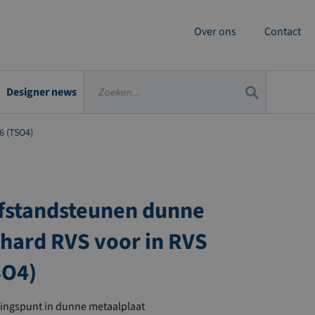
Over ons
Contact
Designer news
6 (TSO4)
fstandsteunen dunne
ehard RVS voor in RVS
SO4)
gingspunt in dunne metaalplaat