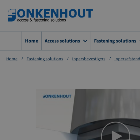
Ga
naar
de
inhoud
Home
Access solutions
Fastening solutions
Home
Fastening solutions
Inpersbevestigers
Inpersafstan
Ga
naar
het
einde
van
de
afbeeldingen-