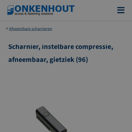
Ga
naar
de
Afneembare scharnieren
inhoud
Scharnier, instelbare compressie,
Ga
naar
afneembaar, gietziek (96)
het
einde
van
de
afbeeldingen-
gallerij