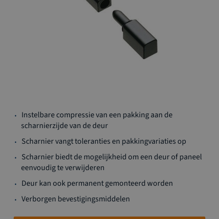
Ga
Instelbare compressie van een pakking aan de
naar
scharnierzijde van de deur
het
begin
Scharnier vangt toleranties en pakkingvariaties op
van
Scharnier biedt de mogelijkheid om een deur of paneel
de
eenvoudig te verwijderen
afbeeldingen-
gallerij
Deur kan ook permanent gemonteerd worden
Verborgen bevestigingsmiddelen