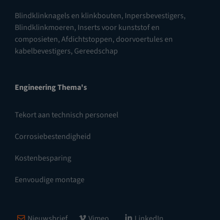
Blindklinknagels en klinkbouten
,
Inpersbevestigers
,
Blindklinkmoeren
,
Inserts voor kunststof en
composieten
,
Afdichtstoppen, doorvoertules en
kabelbevestigers
,
Gereedschap
Engineering Thema's
Tekort aan technisch personeel
Corrosiebestendigheid
Kostenbesparing
Eenvoudige montage
Nieuwsbrief
Vimeo
LinkedIn