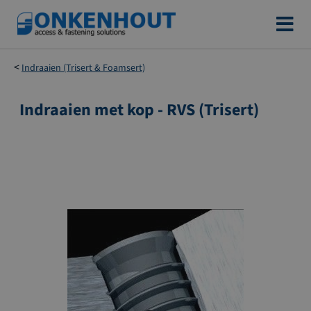
Ga
naar
de
Indraaien (Trisert & Foamsert)
inhoud
Indraaien met kop - RVS (Trisert)
Ga
naar
het
einde
van
de
afbeeldingen-
gallerij