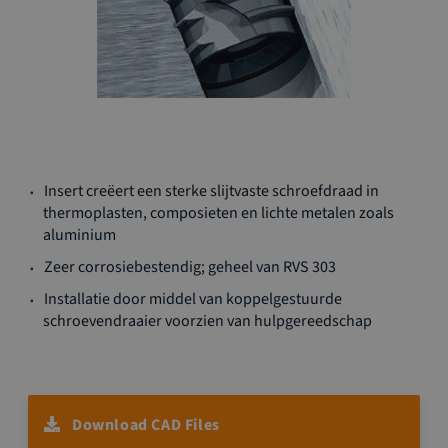
Ga
Insert creëert een sterke slijtvaste schroefdraad in
naar
thermoplasten, composieten en lichte metalen zoals
het
aluminium
begin
van
Zeer corrosiebestendig; geheel van RVS 303
de
Installatie door middel van koppelgestuurde
afbeeldingen-
schroevendraaier voorzien van hulpgereedschap
gallerij
Download CAD Files