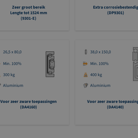
Zeer groot bereik
Extra corrosiebestendi
Lengte tot 1524 mm
(DP9301)
(9301-E)
26,5 x 80,0
38,0 x 150,0
Min. 100%
Min. 100%
300 kg
400 kg
Aluminium
Aluminium
Voor zeer zware toepassingen
Voor zeer zware toepassi
(DA4160)
(DA4140)