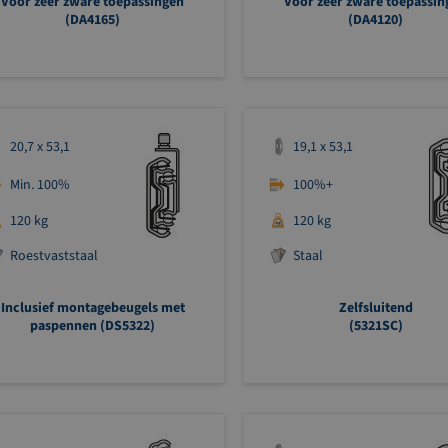
Voor zeer zware toepassingen
Voor zeer zware toepassin
(DA4165)
(DA4120)
20,7 x 53,1
19,1 x 53,1
Min. 100%
100%+
120 kg
120 kg
Roestvaststaal
Staal
Inclusief montagebeugels met
Zelfsluitend
paspennen (DS5322)
(5321SC)