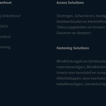
enhout
Access Solutions
ij Onkenhout
Sluitingen
,
Scharnieren
,
Handg
blokkeerbouten en klemhefb
EACH
Telescoopgeleiders en lineaire
Gasveren en dempers
onduct
icering
Fastening Solutions
Blindklinknagels en klinkbout
Inpersbevestigers
,
Blindklink
Inserts voor kunststof en com
Afdichtstoppen, doorvoertules
kabelbevestigers
,
Gereedscha