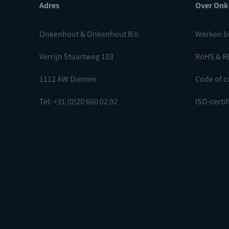
Adres
Over Onk
Onkenhout & Onkenhout B.V.
Werken b
Verrijn Stuartweg 103
RoHS & R
1112 AW Diemen
Code of c
Tel: +31 (0)20 660 02 02
ISO-certif