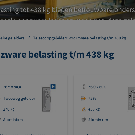
lasting tot 438 kg bieden betrouwbare onder
deaal voor zware lades en machines, deze ge
 overzicht voor de werking, specifieke funct
aire geleiders
Telescoopgeleiders voor zware belasting t/m 438 kg
 zware belasting t/m 438 kg
26,5 x 80,0
36,0 x 80,0
Tweeweg geleider
75%
270 kg
438 kg
Aluminium
Aluminium