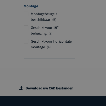
c
d
Montage
t
u
e
Montagebeugels
c
n
p
beschikbaar
5
t
r
e
Geschikt voor 19"
o
n
p
behuizing
2
d
r
Geschikt voor horizontale
u
o
p
montage
4
c
d
r
t
u
o
e
c
d
n
t
u
e
c
n
t
e
Download uw CAD bestanden
n