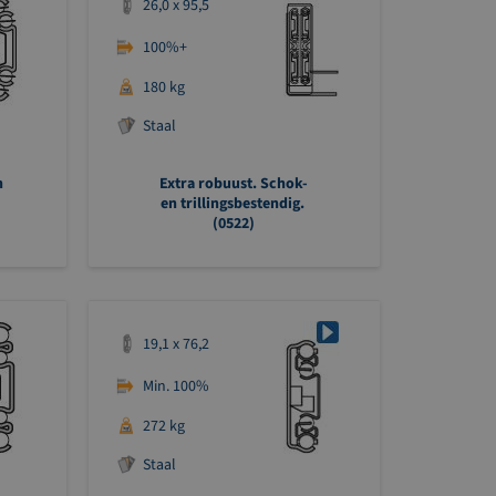
26,0 x 95,5
100%+
180 kg
Staal
n
Extra robuust. Schok-
en trillingsbestendig.
(0522)
19,1 x 76,2
Min. 100%
272 kg
Staal