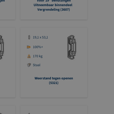
gen
Voor 19” behuizingen
Uitneembaar binnendeel
Vergrendeling (3607)
19,1 x 53,1
100%+
170 kg
Staal
Weerstand tegen openen
(5321)