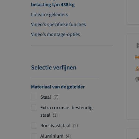
belasting t/m 438 kg
Lineaire geleiders
Video's specifieke functies
Video’s montage-opties
Selectie verfijnen
Materiaal van de geleider
p
Staal
7
r
Extra corrosie- bestendig
o
p
staal
1
d
r
p
Roestvaststaal
2
u
o
r
c
p
Aluminium
4
d