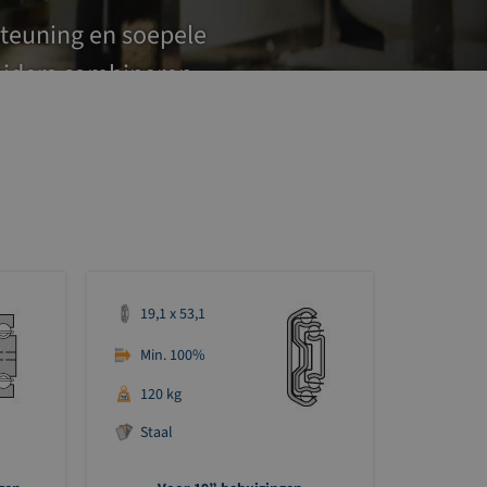
steuning en soepele
leiders combineren
ies en de montage van
19,1 x 53,1
Min. 100%
120 kg
Staal