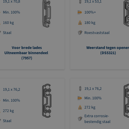
19,1 x 70,8
19,1 x 53,1
Min. 100%
100%+
160 kg
180 kg
Staal
Roestvaststaal
Voor brede lades
Weerstand tegen opene
Uitneembaar binnendeel
(DS5321)
(7957)
19,1 x 76,2
19,1 x 76,2
Min. 100%
Min. 100%
272 kg
272 kg
Extra corrosie-
Staal
bestendig staal