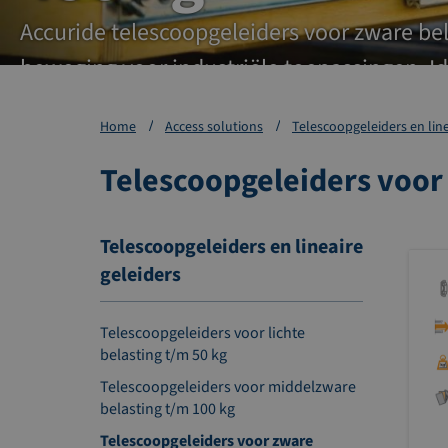
Accuride telescoopgeleiders voor zware be
beweging voor industriële toepassingen. I
duurzaamheid en precisie. Bekijk het video
Home
Access solutions
Telescoopgeleiders en line
de geleiders.
Telescoopgeleiders voor
Telescoopgeleiders en lineaire
geleiders
Telescoopgeleiders voor lichte
belasting t/m 50 kg
Telescoopgeleiders voor middelzware
belasting t/m 100 kg
Telescoopgeleiders voor zware