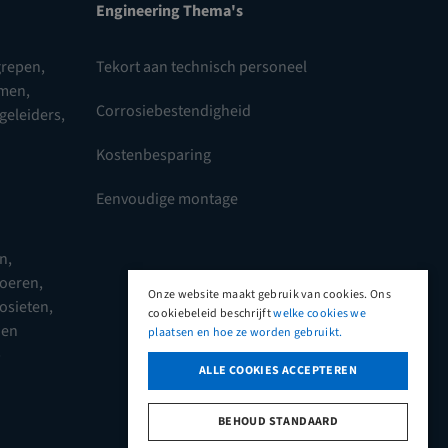
Engineering Thema's
repen,
Tekort aan technisch personeel
omen
,
Corrosiebestendigheid
 geleiders
,
Kostenbesparing
Eenvoudige montage
en
,
moeren
,
Onze website maakt gebruik van cookies. Ons
posieten
,
cookiebeleid beschrijft
welke cookies we
 en
plaatsen en hoe ze worden gebruikt.
p
ALLE COOKIES ACCEPTEREN
BEHOUD STANDAARD